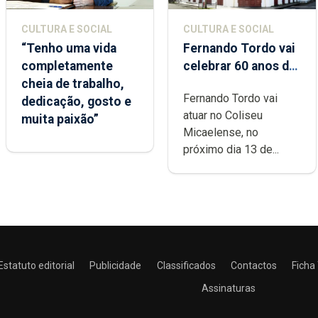
CULTURA E SOCIAL
CULTURA E SOCIAL
“Tenho uma vida
Fernando Tordo vai
completamente
celebrar 60 anos de
cheia de trabalho,
carreira no Coliseu
Fernando Tordo vai
dedicação, gosto e
Micaelense
atuar no Coliseu
muita paixão”
Micaelense, no
próximo dia 13 de...
Estatuto editorial
Publicidade
Classificados
Contactos
Ficha
Assinaturas