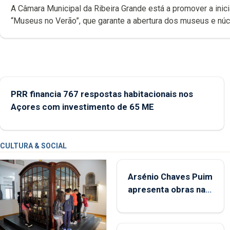
A Câmara Municipal da Ribeira Grande está a promover a inici
“Museus no Verão”, que garante a abertura dos museus e nú
museológicos integrados na Rede Municipal de Museus aos
durante o mês de agosto, entre as 14h00 e as 18h00.
PRR financia 767 respostas habitacionais nos
Açores com investimento de 65 ME
CULTURA & SOCIAL
Arsénio Chaves Puim
apresenta obras na
Biblioteca de Vila do
Porto