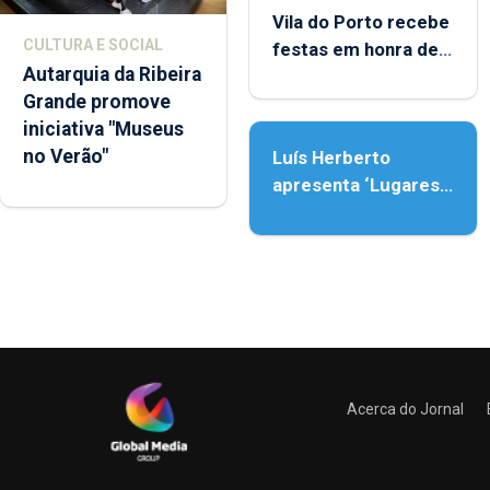
Vila do Porto recebe
CULTURA E SOCIAL
festas em honra de
Autarquia da Ribeira
Nossa Senhora da
Grande promove
Assunção
iniciativa "Museus
no Verão"
Luís Herberto
apresenta ‘Lugares
da Paisagem’
Acerca do Jornal