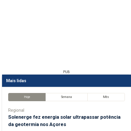
PUB
Mais lidas
Hoje
Semana
Mês
Regional
Solenerge fez energia solar ultrapassar potência
da geotermia nos Açores