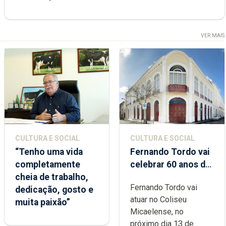
VER MAIS
CULTURA E SOCIAL
CULTURA E SOCIAL
“Tenho uma vida
Fernando Tordo vai
completamente
celebrar 60 anos de
cheia de trabalho,
carreira no Coliseu
Fernando Tordo vai
dedicação, gosto e
Micaelense
atuar no Coliseu
muita paixão”
Micaelense, no
próximo dia 13 de...