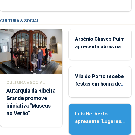
CULTURA & SOCIAL
Arsénio Chaves Puim
apresenta obras na
Biblioteca de Vila do
Porto
Vila do Porto recebe
CULTURA E SOCIAL
festas em honra de
Autarquia da Ribeira
Nossa Senhora da
Grande promove
Assunção
iniciativa "Museus
no Verão"
Luís Herberto
apresenta ‘Lugares
da Paisagem’