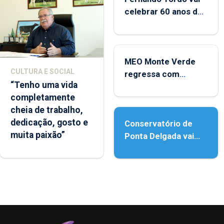
celebrar 60 anos de
carreira no Coliseu
Micaelense
MEO Monte Verde
CULTURA E SOCIAL
regressa com
“Tenho uma vida
reforço da
completamente
acessibilidade
cheia de trabalho,
dedicação, gosto e
Conservatório de
muita paixão”
Ponta Delgada vai
contar com novos
instrumentos