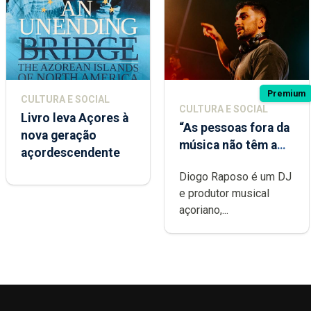
Premium
CULTURA E SOCIAL
CULTURA E SOCIAL
Livro leva Açores à
“As pessoas fora da
nova geração
música não têm a
açordescendente
noção do quão
Diogo Raposo é um DJ
difícil é produzir
e produtor musical
uma música”
açoriano,...