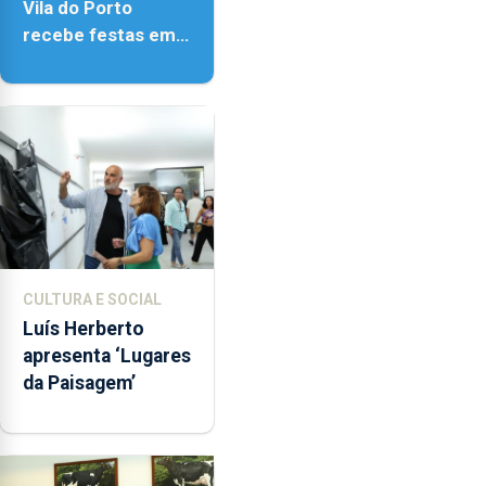
Vila do Porto
recebe festas em
honra de Nossa
Senhora da
Assunção
CULTURA E SOCIAL
Luís Herberto
apresenta ‘Lugares
da Paisagem’