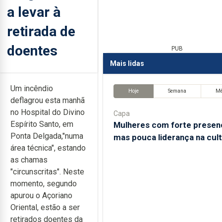
a levar à
retirada de
doentes
PUB
Mais lidas
Um incêndio
Hoje
Semana
M
deflagrou esta manhã
no Hospital do Divino
Capa
Espírito Santo, em
Mulheres com forte presen
Ponta Delgada,"numa
mas pouca liderança na cul
área técnica", estando
as chamas
"circunscritas". Neste
momento, segundo
apurou o Açoriano
Oriental, estão a ser
retirados doentes da