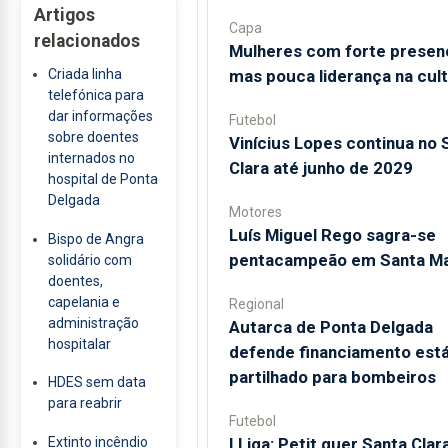
Artigos
Capa
relacionados
Mulheres com forte presen
mas pouca liderança na cul
Criada linha
telefónica para
dar informações
Futebol
sobre doentes
Vinícius Lopes continua no 
internados no
Clara até junho de 2029
hospital de Ponta
Delgada
Motores
Luís Miguel Rego sagra-se
Bispo de Angra
pentacampeão em Santa Ma
solidário com
doentes,
capelania e
Regional
administração
Autarca de Ponta Delgada
hospitalar
defende financiamento está
partilhado para bombeiros
HDES sem data
para reabrir
Futebol
Extinto incêndio
I Liga: Petit quer Santa Clar