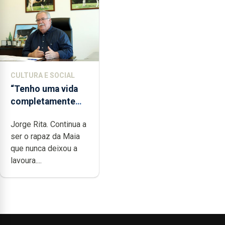
CULTURA E SOCIAL
“Tenho uma vida
completamente
cheia de trabalho,
Jorge Rita. Continua a
dedicação, gosto e
ser o rapaz da Maia
muita paixão”
que nunca deixou a
lavoura....