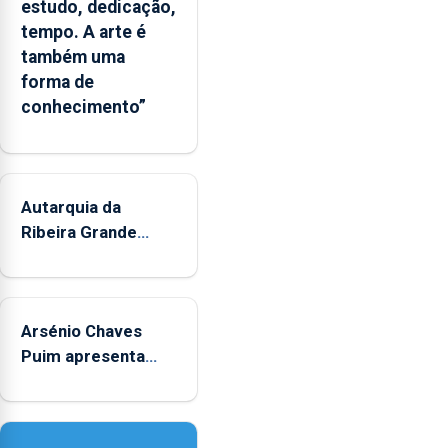
estudo, dedicação,
Governo
tempo. A arte é
Regional
também uma
e
forma de
os
conhecimento”
municípios.
Autarquia da
Ribeira Grande
promove iniciativa
"Museus no Verão"
Arsénio Chaves
Puim apresenta
obras na Biblioteca
de Vila do Porto