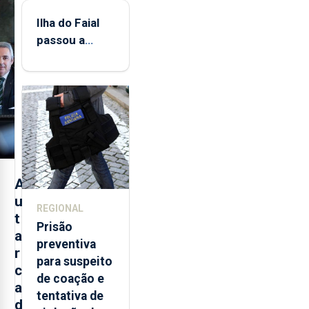
Ilha do Faial
passou a
integrar rede
de
monitorização
de infrassons
dos Açores
A
u
REGIONAL
t
Prisão
a
preventiva
r
para suspeito
c
de coação e
a
tentativa de
d