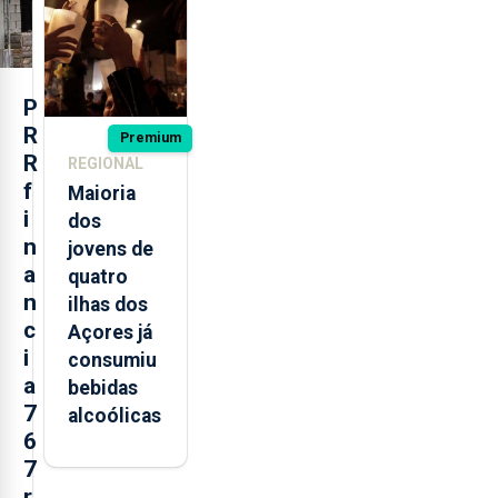
missão na
Roménia
P
R
Premium
R
REGIONAL
f
Maioria
i
dos
n
jovens de
a
quatro
n
ilhas dos
c
Açores já
i
consumiu
a
bebidas
7
alcoólicas
6
7
r