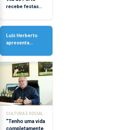
recebe festas
em honra de
Nossa Senhora
da Assunção
Luís Herberto
apresenta
‘Lugares da
Paisagem’
CULTURA E SOCIAL
“Tenho uma vida
completamente