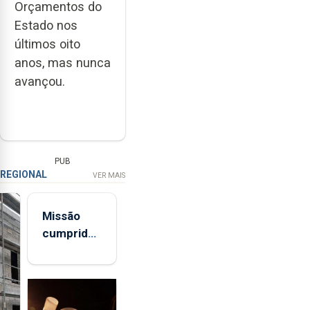
Orçamentos do
Estado nos
últimos oito
anos, mas nunca
avançou.
PUB
REGIONAL
VER MAIS
Missão
cumprida:
militares
açorianos
regressam
após