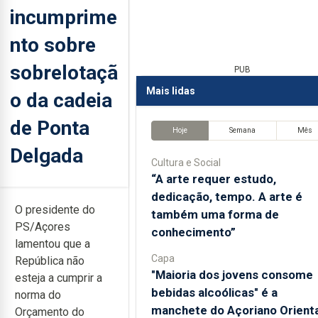
incumprime
nto sobre
sobrelotaçã
PUB
Mais lidas
o da cadeia
de Ponta
Hoje
Semana
Mês
Delgada
Cultura e Social
“A arte requer estudo,
dedicação, tempo. A arte é
O presidente do
também uma forma de
PS/Açores
conhecimento”
lamentou que a
Capa
República não
"Maioria dos jovens consome
esteja a cumprir a
bebidas alcoólicas" é a
norma do
manchete do Açoriano Orienta
Orçamento do