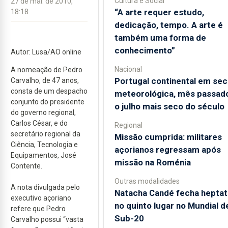
Cultura e Social
27 de mai. de 2010,
“A arte requer estudo,
18:18
dedicação, tempo. A arte é
também uma forma de
conhecimento”
Autor: Lusa/AO online
Nacional
A nomeação de Pedro
Portugal continental em sec
Carvalho, de 47 anos,
consta de um despacho
meteorológica, mês passado
conjunto do presidente
o julho mais seco do século
do governo regional,
Carlos César, e do
Regional
secretário regional da
Missão cumprida: militares
Ciência, Tecnologia e
açorianos regressam após
Equipamentos, José
missão na Roménia
Contente.
Outras modalidades
A nota divulgada pelo
Natacha Candé fecha heptat
executivo açoriano
no quinto lugar no Mundial d
refere que Pedro
Sub-20
Carvalho possui “vasta