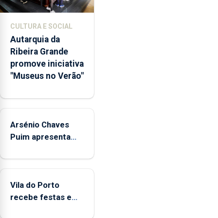
núcleos
museológicos
CULTURA E SOCIAL
integrados
Autarquia da
na
Ribeira Grande
Rede
promove iniciativa
Municipal
"Museus no Verão"
de
Museus
aos
sábados
Arsénio Chaves
durante
o
Puim apresenta
mês
obras na Biblioteca
de
de Vila do Porto
agosto,
entre
Vila do Porto
as
recebe festas em
14h00
honra de Nossa