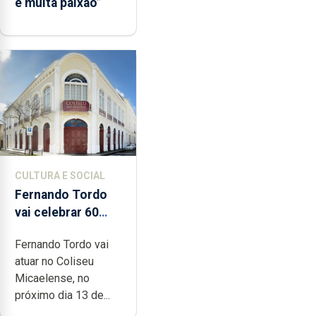
e muita paixão”
CULTURA E SOCIAL
Fernando Tordo
vai celebrar 60
anos de carreira
Fernando Tordo vai
no Coliseu
atuar no Coliseu
Micaelense
Micaelense, no
próximo dia 13 de...