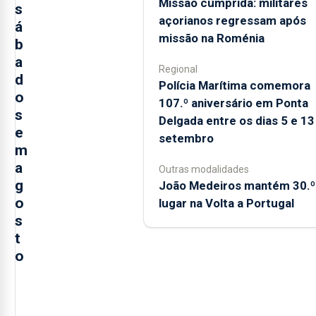
Missão cumprida: militares
s
açorianos regressam após
á
missão na Roménia
b
a
Regional
d
Polícia Marítima comemora
o
107.º aniversário em Ponta
s
Delgada entre os dias 5 e 13
e
setembro
m
a
Outras modalidades
g
João Medeiros mantém 30.º
o
lugar na Volta a Portugal
s
t
o
A
Câmara