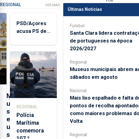
PUB
REGIONAL
VER MAIS
Últimas Notícias
PSD/Açores
Futebol
acusa PS de
Santa Clara lidera contrata
"posição
de portugueses na época
contraditória"
2026/2027
sobre
evolução
Regional
Museus municipais abrem a
turística
sábados em agosto
Nacional
M
Mais lixo espalhado e falta d
u
pontos de recolha apontado
REGIONAL
s
como maiores problemas d
Polícia
e
Volta
Marítima
u
comemora
s
Regional
107.º