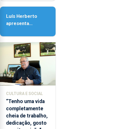
e
Senhora da
as
Assunção
18h00.
Luís Herberto
apresenta
‘Lugares da
Paisagem’
CULTURA E SOCIAL
“Tenho uma vida
completamente
cheia de trabalho,
dedicação, gosto