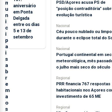
m
PSD/Açores acusa PS de
aniversário
u
"posição contraditória" sobr
em Ponta
n
evolução turística
Delgada
i
entre os dias
Nacional
c
5 e 13 de
Céu pouco nublado ou limpo
i
setembro
durante o eclipse total do So
p
a
Nacional
i
Portugal continental em sec
s
meteorológica, mês passado
a
o julho mais seco do século
b
r
Regional
e
PRR financia 767 respostas
m
habitacionais nos Açores c
a
investimento de 65 ME
o
Regional
s