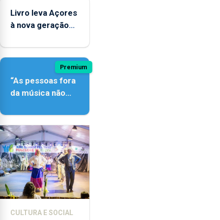
instrumentos
Livro leva Açores
à nova geração
açordescendente
Premium
“As pessoas fora
da música não
têm a noção do
quão difícil é
produzir uma
música”
CULTURA E SOCIAL