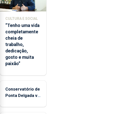
CULTURA E SOCIAL
“Tenho uma vida
completamente
cheia de
trabalho,
dedicação,
gosto e muita
paixão”
Conservatório de
Ponta Delgada vai
contar com
novos