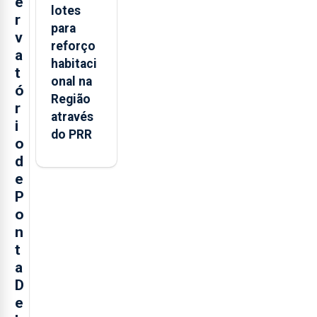
e
lotes
r
para
v
reforço
a
habitaci
t
onal na
ó
Região
r
através
i
do PRR
o
d
e
P
o
n
t
a
D
e