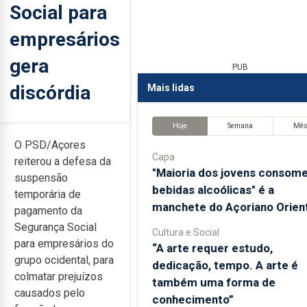
Social para
empresários
gera
PUB
discórdia
Mais lidas
Hoje
Semana
Mê
O PSD/Açores
Capa
reiterou a defesa da
"Maioria dos jovens consom
suspensão
bebidas alcoólicas" é a
temporária de
manchete do Açoriano Orient
pagamento da
Segurança Social
Cultura e Social
para empresários do
“A arte requer estudo,
grupo ocidental, para
dedicação, tempo. A arte é
colmatar prejuízos
também uma forma de
causados pelo
conhecimento”