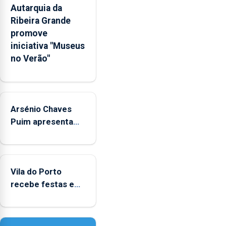
Autarquia da
pessoais,
Ribeira Grande
emocionais
promove
e
iniciativa "Museus
sociais
no Verão"
junto
das
crianças
Arsénio Chaves
Puim apresenta
obras na
Biblioteca de Vila
do Porto
Vila do Porto
recebe festas em
honra de Nossa
Senhora da
Assunção