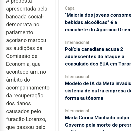
A proposta
apresentada pela
Capa
"Maioria dos jovens consom
bancada social-
bebidas alcoólicas" é a
democrata no
manchete do Açoriano Orient
parlamento
açoriano marcou
Internacional
as audições da
Polícia canadiana acusa 2
Comissão de
adolescentes do ataque a
consulado dos EUA em Toro
Economia, que
aconteceram, no
Internacional
âmbito do
Modelo de IA da Meta invadi
acompanhamento
sistema de outra empresa d
da recuperação
forma autónoma
dos danos
causados pelo
Internacional
María Corina Machado culpa
furacão Lorenzo,
Governo pela morte de pres
que passou pelo