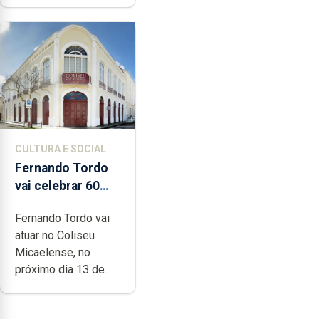
CULTURA E SOCIAL
Fernando Tordo
vai celebrar 60
anos de carreira
Fernando Tordo vai
no Coliseu
atuar no Coliseu
Micaelense
Micaelense, no
próximo dia 13 de...