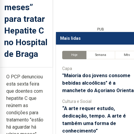
meses”
para tratar
Hepatite C
PUB
Mais lidas
no Hospital
de Braga
Hoje
Semana
Mês
Capa
"Maioria dos jovens consome
O PCP denunciou
bebidas alcoólicas" é a
esta sexta feira
manchete do Açoriano Orienta
que doentes com
hepatite C que
Cultura e Social
reúnem as
“A arte requer estudo,
condições para
dedicação, tempo. A arte é
tratamento "estão
também uma forma de
há aguardar há
conhecimento”