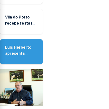
Biblioteca de
Vila do Porto
Vila do Porto
recebe festas
em honra de
Nossa Senhora
da Assunção
Luís Herberto
apresenta
‘Lugares da
Paisagem’