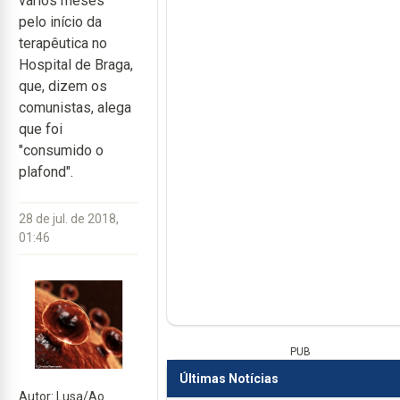
vários meses"
pelo início da
terapêutica no
Hospital de Braga,
que, dizem os
comunistas, alega
que foi
"consumido o
plafond".
28 de jul. de 2018,
01:46
PUB
Últimas Notícias
Autor: Lusa/Ao