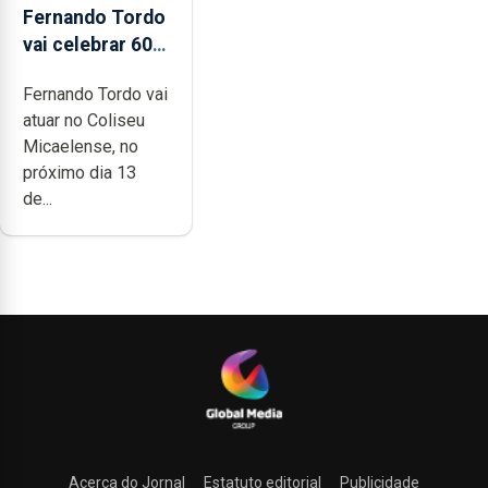
Fernando Tordo
vai celebrar 60
anos de carreira
Fernando Tordo vai
no Coliseu
atuar no Coliseu
Micaelense
Micaelense, no
próximo dia 13
de...
Acerca do Jornal
Estatuto editorial
Publicidade