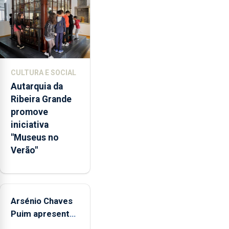
doméstica,
através
da
promoção
de
competências
CULTURA E SOCIAL
pessoais,
Autarquia da
emocionais
Ribeira Grande
e
promove
sociais
iniciativa
junto
"Museus no
das
Verão"
crianças
Arsénio Chaves
Puim apresenta
obras na