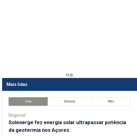
PUB
Mais lidas
Hoje
Semana
Mês
Regional
Solenerge fez energia solar ultrapassar potência
da geotermia nos Açores