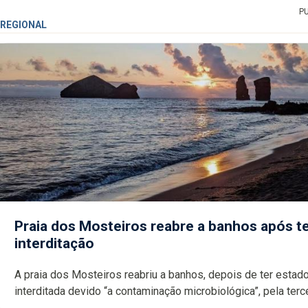
P
REGIONAL
Praia dos Mosteiros reabre a banhos após te
interditação
A praia dos Mosteiros reabriu a banhos, depois de ter estado
interditada devido “a contaminação microbiológica”, pela terceira vez
desde o início da época balnear