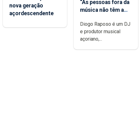
“As pessoas fora da
nova geração
música não têm a
açordescendente
noção do quão
Diogo Raposo é um DJ
difícil é produzir
e produtor musical
uma música”
açoriano,...