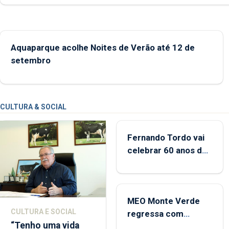
Aquaparque acolhe Noites de Verão até 12 de
setembro
CULTURA & SOCIAL
Fernando Tordo vai
celebrar 60 anos de
carreira no Coliseu
Micaelense
MEO Monte Verde
CULTURA E SOCIAL
regressa com
“Tenho uma vida
reforço da