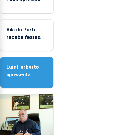
obras na
Biblioteca de Vila
do Porto
Vila do Porto
recebe festas
em honra de
Nossa Senhora
da Assunção
Luís Herberto
apresenta
‘Lugares da
Paisagem’