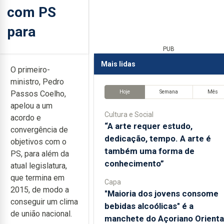
com PS
para
PUB
Mais lidas
O primeiro-
ministro, Pedro
Hoje
Semana
Mês
Passos Coelho,
apelou a um
Cultura e Social
acordo e
“A arte requer estudo,
convergência de
dedicação, tempo. A arte é
objetivos com o
também uma forma de
PS, para além da
conhecimento”
atual legislatura,
que termina em
Capa
2015, de modo a
"Maioria dos jovens consome
conseguir um clima
bebidas alcoólicas" é a
de união nacional.
manchete do Açoriano Orienta