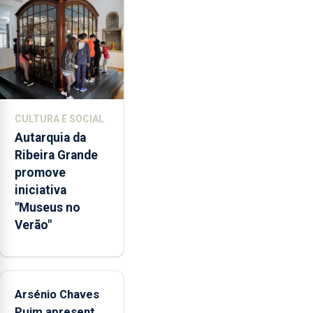
65
milhões
de
euros
e
abrange
767
CULTURA E SOCIAL
respostas
Autarquia da
habitacionais,
Ribeira Grande
anunciou
promove
o
iniciativa
Governo
"Museus no
Regional.
Verão"
Arsénio Chaves
Puim apresenta