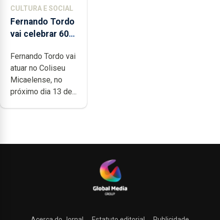
CULTURA E SOCIAL
Fernando Tordo
vai celebrar 60
anos de carreira
Fernando Tordo vai
no Coliseu
atuar no Coliseu
Micaelense
Micaelense, no
próximo dia 13 de...
Acerca do Jornal
Estatuto editorial
Publicidade