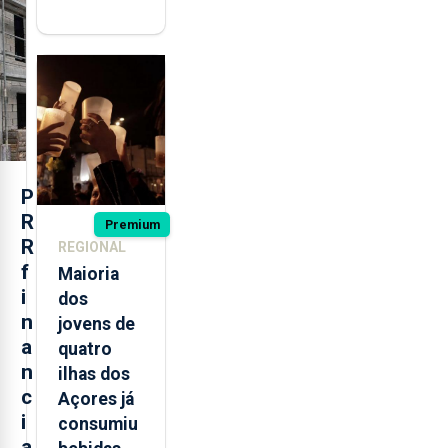
militares
açorianos
regressam
após
missão na
Roménia
P
R
Premium
R
REGIONAL
f
Maioria
i
dos
n
jovens de
a
quatro
n
ilhas dos
c
Açores já
i
consumiu
a