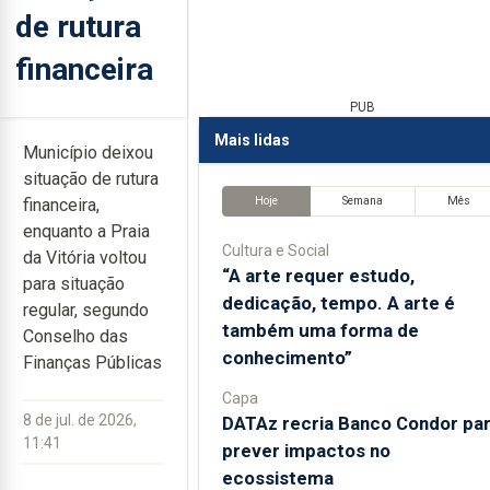
de rutura
financeira
PUB
Mais lidas
Município deixou
situação de rutura
Hoje
Semana
Mês
financeira,
enquanto a Praia
Cultura e Social
da Vitória voltou
“A arte requer estudo,
para situação
dedicação, tempo. A arte é
regular, segundo
também uma forma de
Conselho das
conhecimento”
Finanças Públicas
Capa
8 de jul. de 2026,
DATAz recria Banco Condor pa
11:41
prever impactos no
ecossistema