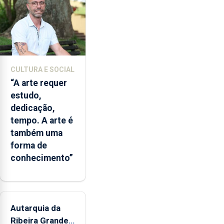
de
álcool
à
noite,
com
o
CULTURA E SOCIAL
objetivo
“A arte requer
de
estudo,
diminuir
dedicação,
consumos
tempo. A arte é
excessivos
também uma
e
forma de
comportamentos
conhecimento”
de
risco.
Pedro
Fins
Autarquia da
elogia
o
Ribeira Grande