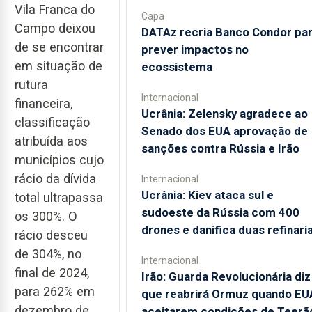
Vila Franca do
Capa
Campo deixou
DATAz recria Banco Condor pa
de se encontrar
prever impactos no
em situação de
ecossistema
rutura
Internacional
financeira,
Ucrânia: Zelensky agradece ao
classificação
Senado dos EUA aprovação de
atribuída aos
sanções contra Rússia e Irão
municípios cujo
rácio da dívida
Internacional
Ucrânia: Kiev ataca sul e
total ultrapassa
sudoeste da Rússia com 400
os 300%. O
drones e danifica duas refinari
rácio desceu
de 304%, no
Internacional
final de 2024,
Irão: Guarda Revolucionária diz
para 262% em
que reabrirá Ormuz quando EU
dezembro de
aceitarem condições de Teerã