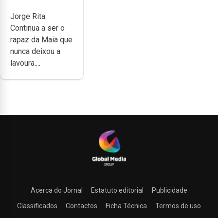
completamente
Jorge Rita.
cheia de
Continua a ser o
trabalho,
rapaz da Maia que
dedicação,
nunca deixou a
gosto e muita
lavoura....
paixão”
Acerca do Jornal
Estatuto editorial
Publicidade
Classificados
Contactos
Ficha Técnica
Termos de uso