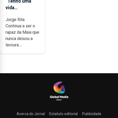
“Tenho uma
vida
completamente
Jorge Rita.
cheia de
Continua a ser o
trabalho,
rapaz da Maia que
dedicação,
nunca deixou a
gosto e muita
lavoura....
paixão”
Acerca do Jornal
Estatuto editorial
Publicidade