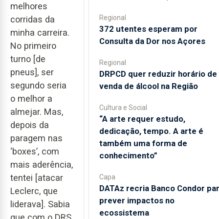
melhores
Regional
corridas da
372 utentes esperam por
minha carreira.
Consulta da Dor nos Açores
No primeiro
turno [de
Regional
pneus], ser
DRPCD quer reduzir horário de
segundo seria
venda de álcool na Região
o melhor a
Cultura e Social
almejar. Mas,
“A arte requer estudo,
depois da
dedicação, tempo. A arte é
paragem nas
também uma forma de
‘boxes’, com
conhecimento”
mais aderência,
tentei [atacar
Capa
DATAz recria Banco Condor pa
Leclerc, que
prever impactos no
liderava]. Sabia
ecossistema
que com o DRS