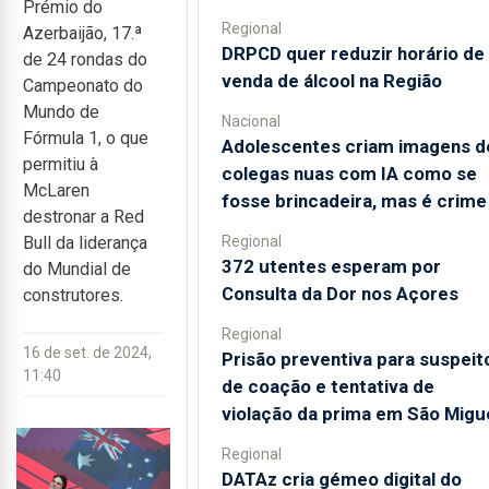
Prémio do
Regional
Azerbaijão, 17.ª
DRPCD quer reduzir horário de
de 24 rondas do
venda de álcool na Região
Campeonato do
Mundo de
Nacional
Fórmula 1, o que
Adolescentes criam imagens d
permitiu à
colegas nuas com IA como se
McLaren
fosse brincadeira, mas é crime
destronar a Red
Regional
Bull da liderança
372 utentes esperam por
do Mundial de
Consulta da Dor nos Açores
construtores.
Regional
16 de set. de 2024,
Prisão preventiva para suspeit
11:40
de coação e tentativa de
violação da prima em São Migu
Regional
DATAz cria gémeo digital do