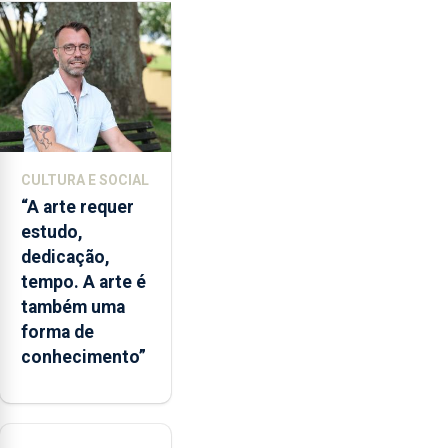
milhões
de
euros.
CULTURA E SOCIAL
“A arte requer
estudo,
dedicação,
tempo. A arte é
também uma
forma de
conhecimento”