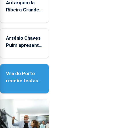
Autarquia da
Ribeira Grande
promove
iniciativa
"Museus no
Arsénio Chaves
Verão"
Puim apresenta
obras na
Biblioteca de
Vila do Porto
Vila do Porto
recebe festas
em honra de
Nossa Senhora
da Assunção