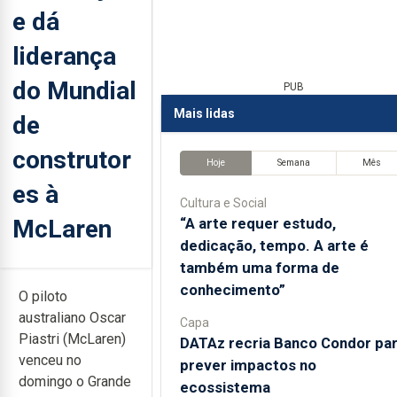
e dá
liderança
do Mundial
PUB
Mais lidas
de
construtor
Hoje
Semana
Mês
es à
Cultura e Social
McLaren
“A arte requer estudo,
dedicação, tempo. A arte é
também uma forma de
conhecimento”
O piloto
australiano Oscar
Capa
Piastri (McLaren)
DATAz recria Banco Condor pa
venceu no
prever impactos no
domingo o Grande
ecossistema