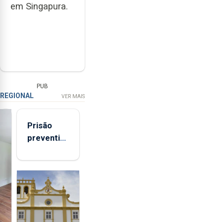
em Singapura.
PUB
REGIONAL
VER MAIS
Prisão
preventiva
para
suspeito
de coação
e
tentativa
de