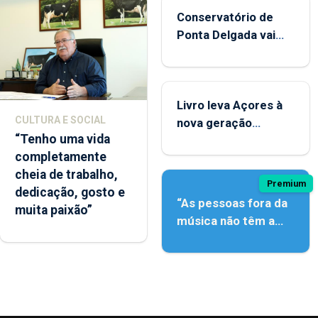
Conservatório de
Ponta Delgada vai
contar com novos
instrumentos
Livro leva Açores à
CULTURA E SOCIAL
nova geração
“Tenho uma vida
açordescendente
completamente
cheia de trabalho,
Premium
dedicação, gosto e
“As pessoas fora da
muita paixão”
música não têm a
noção do quão difícil
é produzir uma
música”