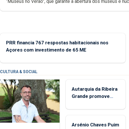
“Museus no Verão”, que garante a abertura dos museus e nú
museológicos integrados na Rede Municipal de Museus aos
durante o mês de agosto, entre as 14h00 e as 18h00.
PRR financia 767 respostas habitacionais nos
Açores com investimento de 65 ME
CULTURA & SOCIAL
Autarquia da Ribeira
Grande promove
iniciativa "Museus no
Verão"
Arsénio Chaves Puim