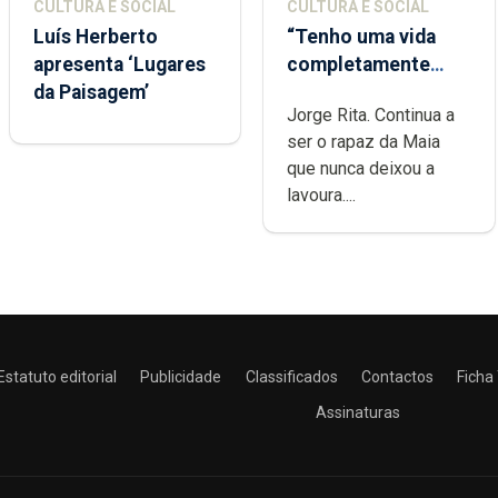
CULTURA E SOCIAL
CULTURA E SOCIAL
Luís Herberto
“Tenho uma vida
apresenta ‘Lugares
completamente
da Paisagem’
cheia de trabalho,
Jorge Rita. Continua a
dedicação, gosto e
ser o rapaz da Maia
muita paixão”
que nunca deixou a
lavoura....
Estatuto editorial
Publicidade
Classificados
Contactos
Ficha
Assinaturas