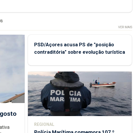
UB
VER MAIS
PSD/Açores acusa PS de "posição
contraditória" sobre evolução turística
agosto
REGIONAL
ativa
Polícia Marítima comemora 107.º