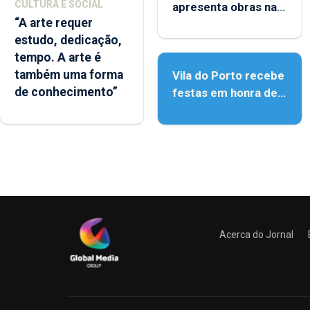
CULTURA E SOCIAL
apresenta obras na
“A arte requer
Biblioteca de Vila do
estudo, dedicação,
Porto
tempo. A arte é
também uma forma
Vila do Porto recebe
de conhecimento”
festas em honra de
Nossa Senhora da
Assunção
Acerca do Jornal