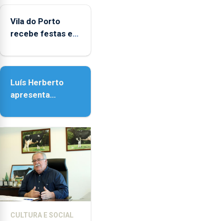
do Porto
Vila do Porto
recebe festas em
honra de Nossa
Senhora da
Assunção
Luís Herberto
apresenta
‘Lugares da
Paisagem’
CULTURA E SOCIAL