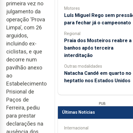
primeira vez no
Motores
julgamento da
Luís Miguel Rego sem pressã
operação ‘Prova
para fechar já o campeonato
Limpa’, com 26
Regional
arguidos,
Praia dos Mosteiros reabre a
incluindo ex-
banhos após terceira
ciclistas, e que
interditação
decorre num
Outras modalidades
pavilhão anexo
Natacha Candé em quarto no
ao
heptatlo nos Estados Unidos
Estabelecimento
Prisional de
Paços de
PUB
Ferreira, pediu
Últimas Notícias
para prestar
declarações na
Internacional
ausência dos