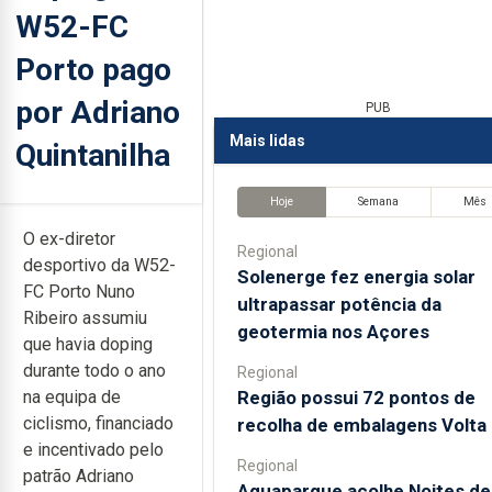
W52-FC
Porto pago
por Adriano
PUB
Mais lidas
Quintanilha
Hoje
Semana
Mês
O ex-diretor
Regional
desportivo da W52-
Solenerge fez energia solar
FC Porto Nuno
ultrapassar potência da
Ribeiro assumiu
geotermia nos Açores
que havia doping
durante todo o ano
Regional
Região possui 72 pontos de
na equipa de
ciclismo, financiado
recolha de embalagens Volta
e incentivado pelo
Regional
patrão Adriano
Aquaparque acolhe Noites de