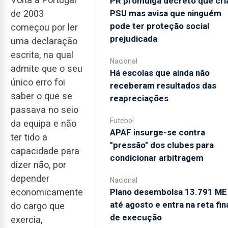
PR promulga decreto que cri
PSU mas avisa que ninguém
de 2003
pode ter proteção social
começou por ler
prejudicada
uma declaração
escrita, na qual
Nacional
admite que o seu
Há escolas que ainda não
único erro foi
receberam resultados das
saber o que se
reapreciações
passava no seio
Futebol
da equipa e não
APAF insurge-se contra
ter tido a
"pressão" dos clubes para
capacidade para
condicionar arbitragem
dizer não, por
depender
Nacional
Plano desembolsa 13.791 ME
economicamente
até agosto e entra na reta fin
do cargo que
de execução
exercia,