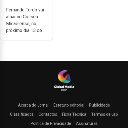
anos de carreira
Fernando Tordo vai
no Coliseu
atuar no Coliseu
Micaelense
Micaelense, no
próximo dia 13 de...
Acerca do Jornal
Estatuto editorial
Publicidade
Classificados
Contactos
Ficha Técnica
Termos de uso
Política de Privacidade
Assinaturas