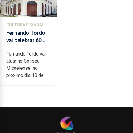
CULTURA E SOCIAL
Fernando Tordo
vai celebrar 60
anos de carreira
Fernando Tordo vai
no Coliseu
atuar no Coliseu
Micaelense
Micaelense, no
próximo dia 13 de...