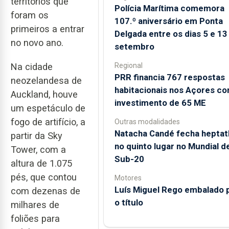
territórios que
Polícia Marítima comemora
foram os
107.º aniversário em Ponta
primeiros a entrar
Delgada entre os dias 5 e 13
no novo ano.
setembro
Regional
Na cidade
PRR financia 767 respostas
neozelandesa de
habitacionais nos Açores c
Auckland, houve
investimento de 65 ME
um espetáculo de
fogo de artifício, a
Outras modalidades
Natacha Candé fecha heptat
partir da Sky
no quinto lugar no Mundial d
Tower, com a
Sub-20
altura de 1.075
pés, que contou
Motores
Luís Miguel Rego embalado 
com dezenas de
o título
milhares de
foliões para