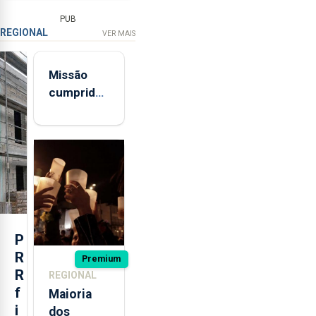
PUB
REGIONAL
VER MAIS
Missão
cumprida:
militares
açorianos
regressam
após
missão na
Roménia
P
R
Premium
R
REGIONAL
f
Maioria
i
dos