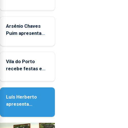
Arsénio Chaves
Puim apresenta
obras na Biblioteca
de Vila do Porto
Vila do Porto
recebe festas em
honra de Nossa
Senhora da
Assunção
Luís Herberto
apresenta
‘Lugares da
Paisagem’