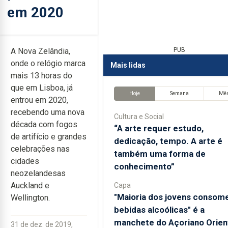
em 2020
A Nova Zelândia,
PUB
onde o relógio marca
Mais lidas
mais 13 horas do
que em Lisboa, já
Hoje
Semana
Mê
entrou em 2020,
recebendo uma nova
Cultura e Social
década com fogos
“A arte requer estudo,
de artifício e grandes
dedicação, tempo. A arte é
celebrações nas
também uma forma de
cidades
conhecimento”
neozelandesas
Auckland e
Capa
"Maioria dos jovens consom
Wellington.
bebidas alcoólicas" é a
manchete do Açoriano Orien
31 de dez. de 2019,