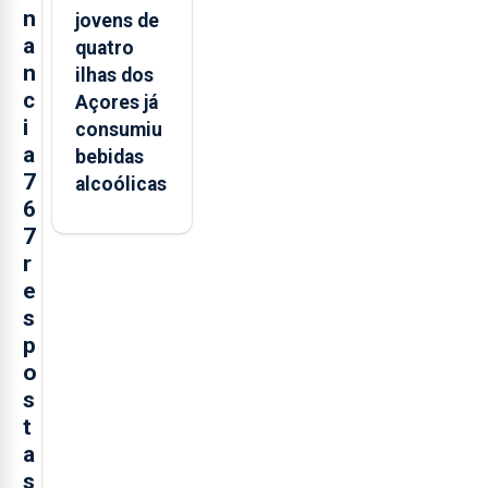
n
jovens de
a
quatro
n
ilhas dos
c
Açores já
i
consumiu
a
bebidas
7
alcoólicas
6
7
r
e
s
p
o
s
t
a
s