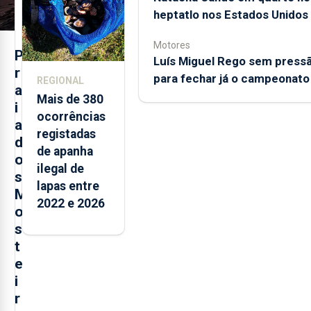
heptatlo nos Estados Unidos
Motores
P
Luís Miguel Rego sem press
r
para fechar já o campeonato
REGIONAL
a
Mais de 380
i
ocorrências
a
registadas
d
de apanha
o
ilegal de
s
lapas entre
M
2022 e 2026
o
s
t
e
i
r