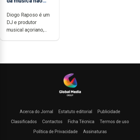
da música não
têm a noção do
Diogo Raposo é um
quão difícil é
DJ e produtor
produzir uma
musical açoriano,...
música”
Acerca do Jornal
Estatuto editorial
Publicidade
Classificados
Contactos
Ficha Técnica
Termos de uso
Política de Privacidade
Assinaturas