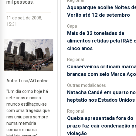
Regional
mil pessoas.
Aquaparque acolhe Noites d
Verão até 12 de setembro
11 de set. de 2008,
15:31
Capa
Mais de 32 toneladas de
alimentos retidas pela IRAE
cinco anos
Regional
Conserveiros criticam marc
brancas com selo Marca Aço
Autor: Lusa/AO online
Outras modalidades
"Um dia como hoje há
Natacha Candé em quarto no
sete anos o nosso
heptatlo nos Estados Unidos
mundo estilhaçou-se
com uma tragédia que
Regional
nos uniu para sempre
Queixa apresentada fora do
numa memória
prazo faz cair condenação p
comum e numa
violação
história comum",