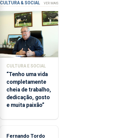
violação
CULTURA & SOCIAL
VER MAIS
microbiológica”,
pela
terceira
vez
desde
o
início
da
época
CULTURA E SOCIAL
balnear
“Tenho uma vida
completamente
cheia de trabalho,
dedicação, gosto
e muita paixão”
Fernando Tordo