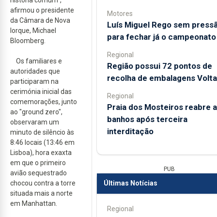
afirmou o presidente
Motores
da Câmara de Nova
Luís Miguel Rego sem press
Iorque, Michael
para fechar já o campeonato
Bloomberg.
Regional
Os familiares e
Região possui 72 pontos de
autoridades que
recolha de embalagens Volta
participaram na
cerimónia inicial das
Regional
comemorações, junto
Praia dos Mosteiros reabre a
ao "ground zero",
banhos após terceira
observaram um
interditação
minuto de silêncio às
8:46 locais (13:46 em
Lisboa), hora exaxta
em que o primeiro
PUB
avião sequestrado
chocou contra a torre
Últimas Notícias
situada mais a norte
em Manhattan.
Regional