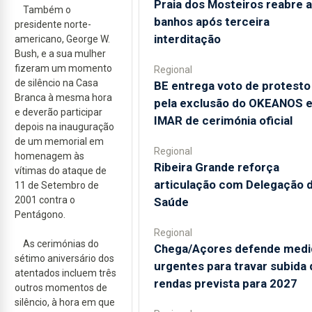
Praia dos Mosteiros reabre a
Também o
banhos após terceira
presidente norte-
interditação
americano, George W.
Bush, e a sua mulher
fizeram um momento
Regional
de silêncio na Casa
BE entrega voto de protesto
Branca à mesma hora
pela exclusão do OKEANOS 
e deverão participar
IMAR de cerimónia oficial
depois na inauguração
de um memorial em
Regional
homenagem às
Ribeira Grande reforça
vítimas do ataque de
articulação com Delegação 
11 de Setembro de
2001 contra o
Saúde
Pentágono.
Regional
As cerimónias do
Chega/Açores defende medi
sétimo aniversário dos
urgentes para travar subida 
atentados incluem três
rendas prevista para 2027
outros momentos de
silêncio, à hora em que