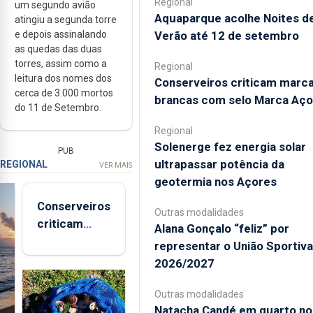
Regional
um segundo avião
Aquaparque acolhe Noites d
atingiu a segunda torre
Verão até 12 de setembro
e depois assinalando
as quedas das duas
torres, assim como a
Regional
leitura dos nomes dos
Conserveiros criticam marc
cerca de 3.000 mortos
brancas com selo Marca Aço
do 11 de Setembro.
Regional
Solenerge fez energia solar
PUB
ultrapassar potência da
REGIONAL
VER MAIS
geotermia nos Açores
Conserveiros
Outras modalidades
criticam
Alana Gonçalo “feliz” por
marcas
representar o União Sportiv
brancas com
2026/2027
selo Marca
Açores
Outras modalidades
Natacha Candé em quarto no