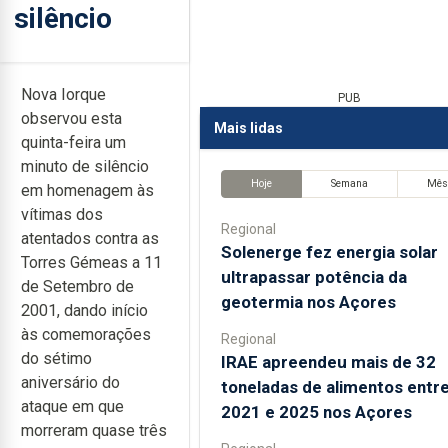
silêncio
Nova Iorque
PUB
observou esta
Mais lidas
quinta-feira um
minuto de silêncio
Hoje
Semana
Mê
em homenagem às
vítimas dos
Regional
atentados contra as
Solenerge fez energia solar
Torres Gémeas a 11
ultrapassar potência da
de Setembro de
geotermia nos Açores
2001, dando início
às comemorações
Regional
do sétimo
IRAE apreendeu mais de 32
aniversário do
toneladas de alimentos entr
ataque em que
2021 e 2025 nos Açores
morreram quase três