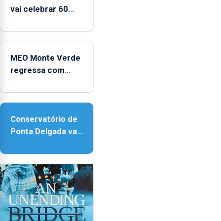
vai celebrar 60
anos de carreira
no Coliseu
Micaelense
MEO Monte Verde
regressa com
reforço da
acessibilidade
Conservatório de
Ponta Delgada vai
contar com novos
instrumentos