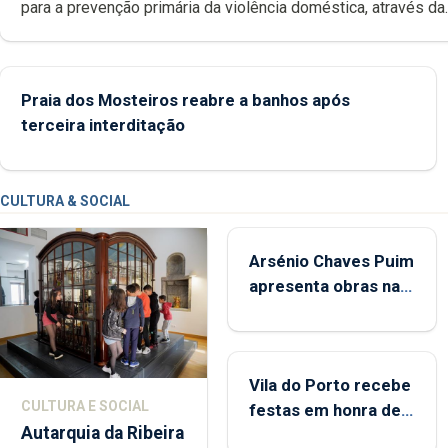
para a prevenção primária da violência doméstica, através da
promoção de competências pessoais, emocionais e sociais 
crianças
Praia dos Mosteiros reabre a banhos após
terceira interditação
CULTURA & SOCIAL
Arsénio Chaves Puim
apresenta obras na
Biblioteca de Vila do
Porto
Vila do Porto recebe
CULTURA E SOCIAL
festas em honra de
Autarquia da Ribeira
Nossa Senhora da