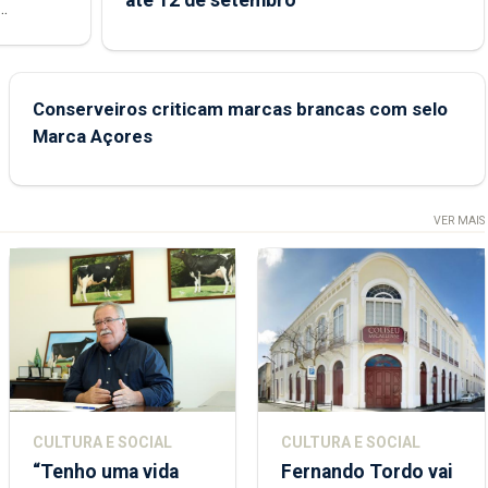
até 12 de setembro
junto das
Conserveiros criticam marcas brancas com selo
Marca Açores
VER MAIS
CULTURA E SOCIAL
CULTURA E SOCIAL
“Tenho uma vida
Fernando Tordo vai