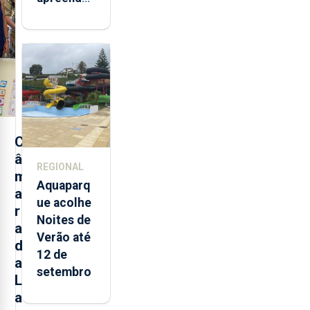
mais de 32
toneladas
de
alimentos
entre
2021 e
2025 nos
Açores
C
â
REGIONAL
m
Aquaparq
a
ue acolhe
r
Noites de
a
Verão até
d
12 de
a
setembro
L
a