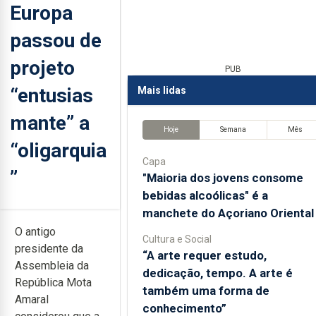
Europa
passou de
projeto
PUB
“entusias
Mais lidas
mante” a
Hoje
Semana
Mês
“oligarquia
Capa
”
"Maioria dos jovens consome
bebidas alcoólicas" é a
manchete do Açoriano Oriental
O antigo
Cultura e Social
presidente da
“A arte requer estudo,
Assembleia da
dedicação, tempo. A arte é
República Mota
também uma forma de
Amaral
conhecimento”