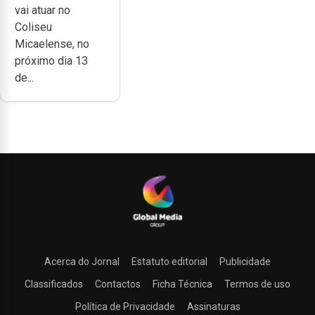
vai atuar no
carreira no
Coliseu
Coliseu
Micaelense, no
Micaelense
próximo dia 13
de...
Acerca do Jornal
Estatuto editorial
Publicidade
Classificados
Contactos
Ficha Técnica
Termos de uso
Política de Privacidade
Assinaturas