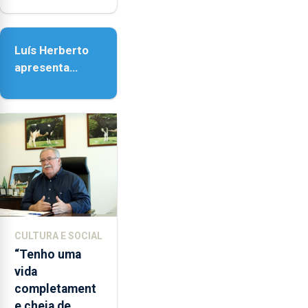
Nossa Senhora
da Assunção
Luís Herberto
apresenta
‘Lugares da
Paisagem’
CULTURA E SOCIAL
“Tenho uma
vida
completament
e cheia de