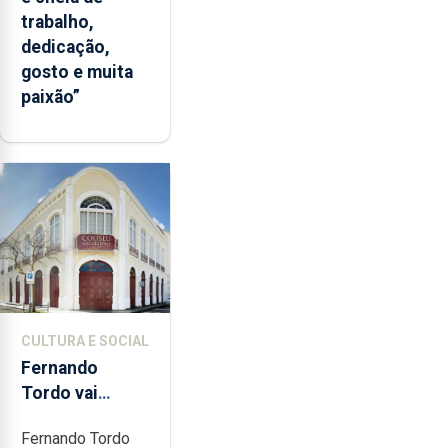
trabalho,
dedicação,
gosto e muita
paixão”
CULTURA E SOCIAL
Fernando
Tordo vai
celebrar 60
Fernando Tordo
anos de