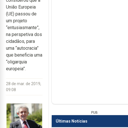
considerou que a
União Europeia
(UE) passou de
um projeto
“entusiasmante”,
na perspetiva dos
cidadãos, para
uma “autocracia”
que beneficia uma
“oligarquia
europeia”.
28 de mar. de 2019,
09:08
PUB
Últimas Notícias