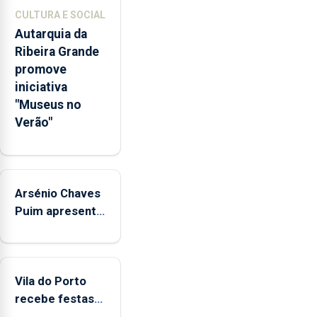
competências
CULTURA E SOCIAL
pessoais,
Autarquia da
emocionais
Ribeira Grande
e
promove
sociais
iniciativa
junto
"Museus no
das
Verão"
crianças
Arsénio Chaves
Puim apresenta
obras na
Biblioteca de
Vila do Porto
Vila do Porto
recebe festas
em honra de