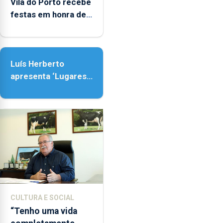
entre
Vila do Porto recebe
as
festas em honra de
14h00
Nossa Senhora da
e
Assunção
as
18h00.
Luís Herberto
apresenta ‘Lugares
da Paisagem’
CULTURA E SOCIAL
“Tenho uma vida