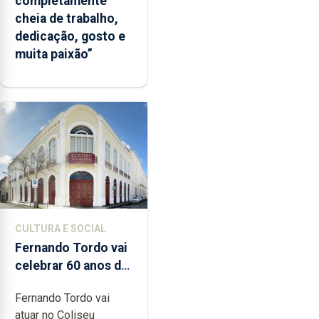
completamente
cheia de trabalho,
dedicação, gosto e
muita paixão”
CULTURA E SOCIAL
Fernando Tordo vai
celebrar 60 anos de
carreira no Coliseu
Fernando Tordo vai
Micaelense
atuar no Coliseu