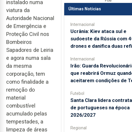
PUB
instalado numa
Últimas Notícias
viatura da
Autoridade Nacional
Internacional
de Emergência e
Ucrânia: Kiev ataca sul e
Proteção Civil nos
sudoeste da Rússia com 
Bombeiros
drones e danifica duas refi
Sapadores de Leiria
e agora numa sala
Internacional
Irão: Guarda Revolucionári
da mesma
que reabrirá Ormuz quand
corporação, tem
aceitarem condições de T
como finalidade a
remoção do
Futebol
material
Santa Clara lidera contrat
combustível
de portugueses na época
acumulado pelas
2026/2027
tempestades, a
Regional
limpeza de áreas