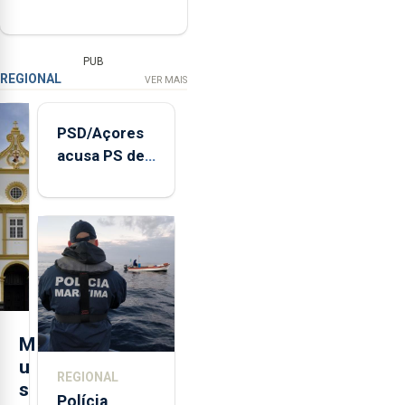
PUB
REGIONAL
VER MAIS
PSD/Açores
acusa PS de
"posição
contraditória"
sobre
evolução
turística
M
u
REGIONAL
s
Polícia