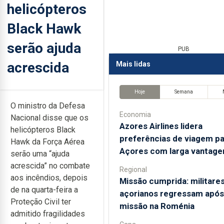
helicópteros
Black Hawk
serão ajuda
PUB
acrescida
Mais lidas
Hoje
Semana
O ministro da Defesa
Economia
Nacional disse que os
Azores Airlines lidera
helicópteros Black
preferências de viagem pa
Hawk da Força Aérea
Açores com larga vantag
serão uma “ajuda
acrescida” no combate
Regional
aos incêndios, depois
Missão cumprida: militare
de na quarta-feira a
açorianos regressam após
Proteção Civil ter
missão na Roménia
admitido fragilidades