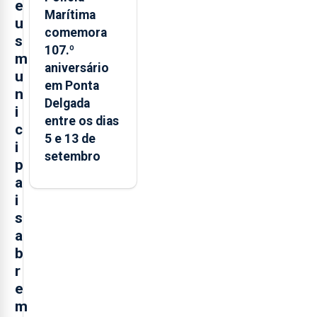
e
Marítima
u
comemora
s
107.º
m
aniversário
u
em Ponta
n
Delgada
i
entre os dias
c
5 e 13 de
i
setembro
p
a
i
s
a
b
r
e
m