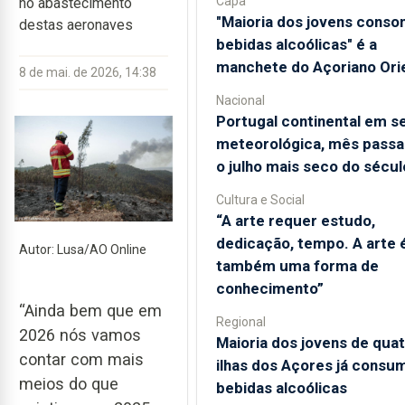
Capa
no abastecimento
"Maioria dos jovens cons
destas aeronaves
bebidas alcoólicas" é a
manchete do Açoriano Orie
8 de mai. de 2026, 14:38
Nacional
Portugal continental em s
meteorológica, mês passa
o julho mais seco do sécul
Cultura e Social
“A arte requer estudo,
dedicação, tempo. A arte 
Autor: Lusa/AO Online
também uma forma de
conhecimento”
“Ainda bem que em
Regional
2026 nós vamos
Maioria dos jovens de qua
contar com mais
ilhas dos Açores já consu
meios do que
bebidas alcoólicas