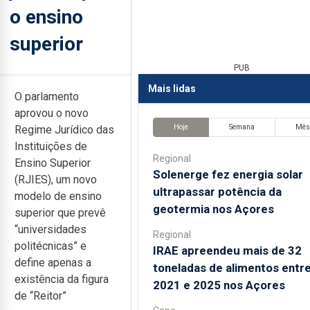
o ensino
superior
PUB
Mais lidas
O parlamento
aprovou o novo
Hoje
Semana
Mê
Regime Jurídico das
Instituições de
Regional
Ensino Superior
Solenerge fez energia solar
(RJIES), um novo
ultrapassar potência da
modelo de ensino
geotermia nos Açores
superior que prevê
“universidades
Regional
politécnicas” e
IRAE apreendeu mais de 32
define apenas a
toneladas de alimentos entr
existência da figura
2021 e 2025 nos Açores
de “Reitor”