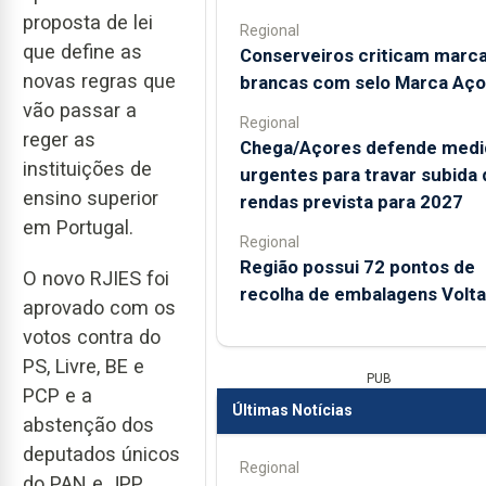
proposta de lei
Regional
que define as
Conserveiros criticam marc
novas regras que
brancas com selo Marca Aço
vão passar a
Regional
reger as
Chega/Açores defende medi
instituições de
urgentes para travar subida 
ensino superior
rendas prevista para 2027
em Portugal.
Regional
Região possui 72 pontos de
O novo RJIES foi
recolha de embalagens Volta
aprovado com os
votos contra do
PS, Livre, BE e
PUB
PCP e a
Últimas Notícias
abstenção dos
deputados únicos
Regional
do PAN e JPP,