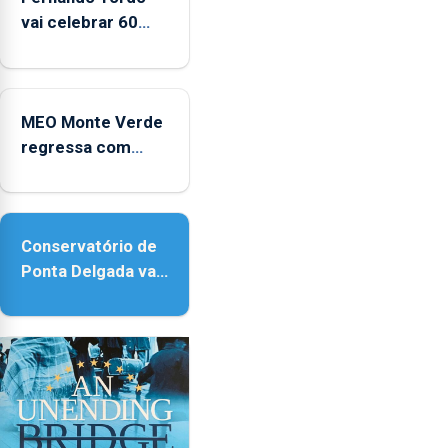
vai celebrar 60
anos de carreira
no Coliseu
Micaelense
MEO Monte Verde
regressa com
reforço da
acessibilidade
Conservatório de
Ponta Delgada vai
contar com novos
instrumentos