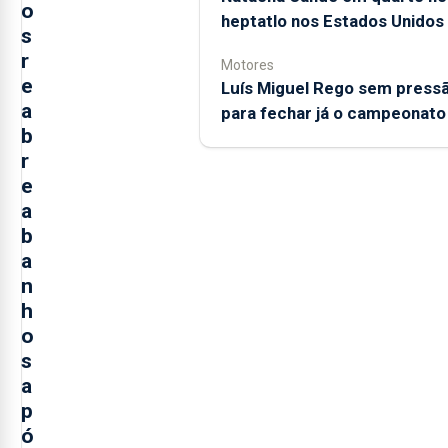
o
heptatlo nos Estados Unidos
s
r
Motores
e
Luís Miguel Rego sem press
a
para fechar já o campeonato
b
r
e
a
b
a
n
h
o
s
a
p
ó