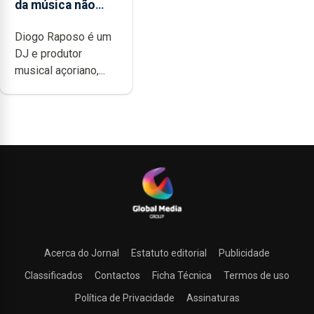
da música não
têm a noção do
Diogo Raposo é um
quão difícil é
DJ e produtor
produzir uma
musical açoriano,...
música”
Acerca do Jornal
Estatuto editorial
Publicidade
Classificados
Contactos
Ficha Técnica
Termos de uso
Política de Privacidade
Assinaturas