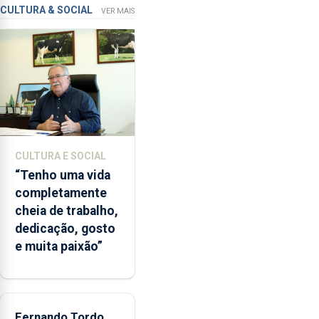
violação
CULTURA & SOCIAL
VER MAIS
microbiológica”,
pela
terceira
vez
desde
o
início
da
época
CULTURA E SOCIAL
balnear
“Tenho uma vida
completamente
cheia de trabalho,
dedicação, gosto
e muita paixão”
Fernando Tordo