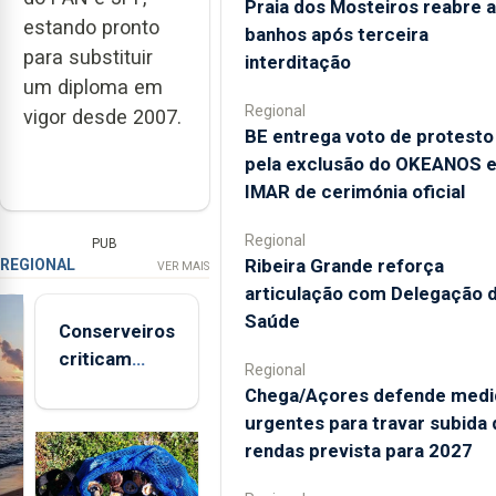
Praia dos Mosteiros reabre a
estando pronto
banhos após terceira
para substituir
interditação
um diploma em
Regional
vigor desde 2007.
BE entrega voto de protesto
pela exclusão do OKEANOS 
IMAR de cerimónia oficial
Regional
PUB
Ribeira Grande reforça
REGIONAL
VER MAIS
articulação com Delegação 
Saúde
Conserveiros
criticam
Regional
marcas
Chega/Açores defende medi
brancas com
urgentes para travar subida 
selo Marca
rendas prevista para 2027
Açores