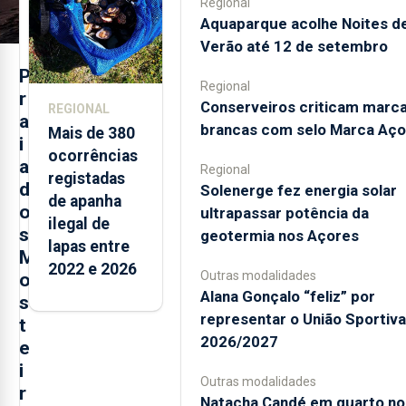
Regional
Aquaparque acolhe Noites d
Verão até 12 de setembro
P
Regional
r
Conserveiros criticam marc
REGIONAL
a
brancas com selo Marca Aço
Mais de 380
i
ocorrências
a
Regional
registadas
d
Solenerge fez energia solar
de apanha
o
ultrapassar potência da
ilegal de
s
geotermia nos Açores
lapas entre
M
2022 e 2026
Outras modalidades
o
Alana Gonçalo “feliz” por
s
representar o União Sportiv
t
2026/2027
e
i
Outras modalidades
r
Natacha Candé em quarto no