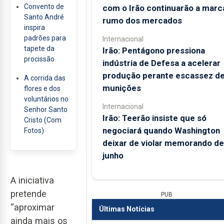
Convento de
com o Irão continuarão a marc
Santo André
rumo dos mercados
inspira
padrões para
Internacional
tapete da
Irão: Pentágono pressiona
procissão
indústria de Defesa a acelerar
produção perante escassez d
A corrida das
munições
flores e dos
voluntários no
Internacional
Senhor Santo
Irão: Teerão insiste que só
Cristo (Com
negociará quando Washington
Fotos)
deixar de violar memorando de
junho
A iniciativa
pretende
PUB
“aproximar
Últimas Notícias
ainda mais os