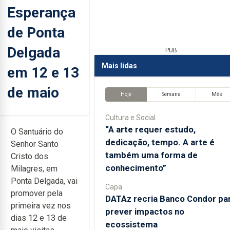
Esperança
de Ponta
Delgada
PUB
Mais lidas
em 12 e 13
de maio
Hoje
Semana
Mês
Cultura e Social
“A arte requer estudo,
O Santuário do
dedicação, tempo. A arte é
Senhor Santo
também uma forma de
Cristo dos
conhecimento”
Milagres, em
Ponta Delgada, vai
Capa
promover pela
DATAz recria Banco Condor pa
primeira vez nos
prever impactos no
dias 12 e 13 de
ecossistema