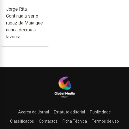
completamente
Jorge Rita.
cheia de
Continua a ser o
trabalho,
rapaz da Maia que
dedicação,
nunca deixou a
gosto e muita
lavoura....
paixão”
Acerca do Jornal
Estatuto editorial
Publicidade
Classificados
Contactos
Ficha Técnica
Termos de uso