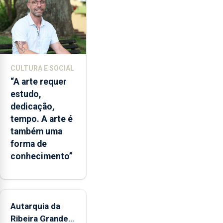
de
álcool
à
noite,
com
o
CULTURA E SOCIAL
objetivo
“A arte requer
de
estudo,
diminuir
dedicação,
consumos
tempo. A arte é
excessivos
também uma
e
forma de
comportamentos
conhecimento”
de
risco.
Pedro
Fins
Autarquia da
elogia
o
Ribeira Grande