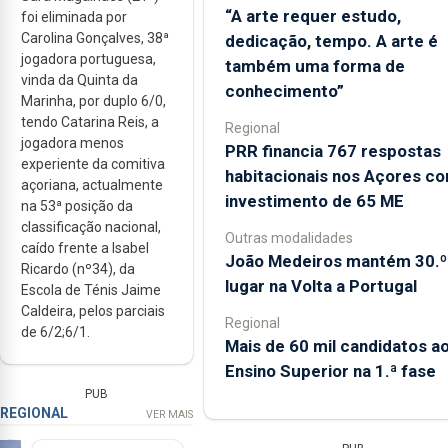
“A arte requer estudo,
foi eliminada por
Carolina Gonçalves, 38ª
dedicação, tempo. A arte é
jogadora portuguesa,
também uma forma de
vinda da Quinta da
conhecimento”
Marinha, por duplo 6/0,
tendo Catarina Reis, a
Regional
jogadora menos
PRR financia 767 respostas
experiente da comitiva
habitacionais nos Açores c
açoriana, actualmente
investimento de 65 ME
na 53ª posição da
classificação nacional,
Outras modalidades
caído frente a Isabel
João Medeiros mantém 30.º
Ricardo (nº34), da
lugar na Volta a Portugal
Escola de Ténis Jaime
Caldeira, pelos parciais
Regional
de 6/2;6/1.
Mais de 60 mil candidatos a
Ensino Superior na 1.ª fase
PUB
REGIONAL
VER MAIS