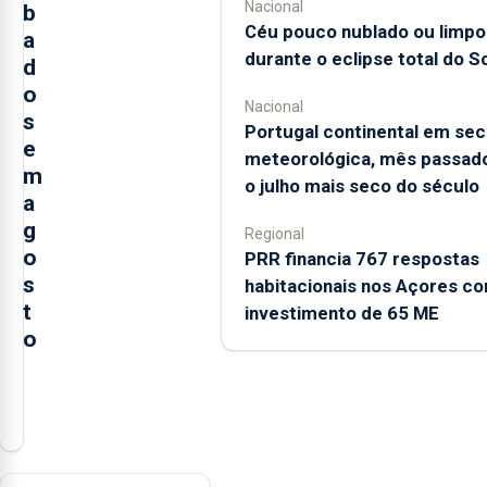
Nacional
b
Céu pouco nublado ou limpo
a
durante o eclipse total do So
d
o
Nacional
s
Portugal continental em sec
e
meteorológica, mês passado
m
o julho mais seco do século
a
g
Regional
o
PRR financia 767 respostas
s
habitacionais nos Açores c
t
investimento de 65 ME
o
A
Câmara
Municipal
da