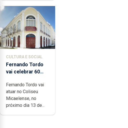
CULTURA E SOCIAL
Fernando Tordo
vai celebrar 60
anos de carreira
Fernando Tordo vai
no Coliseu
atuar no Coliseu
Micaelense
Micaelense, no
próximo dia 13 de...