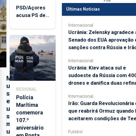
PUB
PSD/Açores
Últimas Notícias
acusa PS de
"posição
Internacional
contraditória"
Ucrânia: Zelensky agradece 
sobre
Senado dos EUA aprovação 
evolução
sanções contra Rússia e Irã
turística
Internacional
Ucrânia: Kiev ataca sul e
sudoeste da Rússia com 40
M
drones e danifica duas refin
u
REGIONAL
s
Internacional
Polícia
e
Irão: Guarda Revolucionária 
Marítima
u
que reabrirá Ormuz quando
comemora
s
aceitarem condições de Te
107.º
m
aniversário
u
Futebol
em Ponta