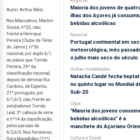
Regional
Maioria dos jovens de quatr
Autor: Arthur Melo
ilhas dos Açores já consumi
Nos Masculinos, Martim
bebidas alcoólicas
Sousa, nº22, caiu
frente a Henrique
Nacional
Pereira (Clube de Ténis
Portugal continental em sec
do Jamor), nº36
meteorológica, mês passado
nacional, por duplo 6/1,
o julho mais seco do século
ao passo que Tomás
Pereira, 29º da
Outras modalidades
classificação nacional,
Natacha Candé fecha heptat
depois de eliminar Rui
no quinto lugar no Mundial d
Cardoso, de Espinho,
Sub-20
21º português, por
6/1;6/3, caiu frente ao
Capa
setubalense Tomás
"Maioria dos jovens consom
Leal, 3º cabeça de série
bebidas alcoólicas" é a
e nº14 da classificação,
manchete do Açoriano Orien
pelos parciais de
6/2;6/0. Nos femininos,
Cultura e Social
Sara Magalhães (21ª)