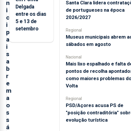
n
Santa Clara lidera contrata
Delgada
i
de portugueses na época
entre os dias
c
2026/2027
5 e 13 de
i
setembro
Regional
p
Museus municipais abrem a
a
sábados em agosto
i
s
Nacional
a
Mais lixo espalhado e falta d
b
pontos de recolha apontado
r
como maiores problemas d
e
Volta
m
a
Regional
o
PSD/Açores acusa PS de
s
"posição contraditória" sobr
s
evolução turística
á