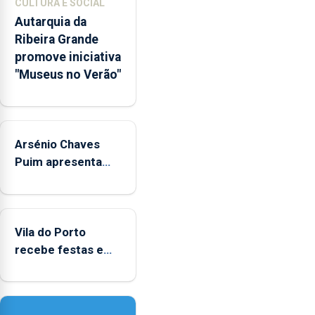
CULTURA E SOCIAL
integrados
Autarquia da
na
Ribeira Grande
Rede
promove iniciativa
Municipal
"Museus no Verão"
de
Museus
aos
sábados
Arsénio Chaves
durante
o
Puim apresenta
mês
obras na Biblioteca
de
de Vila do Porto
agosto,
entre
Vila do Porto
as
recebe festas em
14h00
honra de Nossa
e
Senhora da
as
Assunção
18h00.