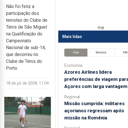
Não foi feliz a
participação dos
tenistas do Clube de
Ténis de São Miguel
PUB
na Qualificação do
Mais lidas
Campeonato
Nacional de sub-14,
Hoje
Semana
Mê
que decorreu no
Clube de Ténis do
Economia
Porto.
Azores Airlines lidera
preferências de viagem par
18 de jul. de 2008, 11:04
Açores com larga vantagem
Regional
Missão cumprida: militares
açorianos regressam após
missão na Roménia