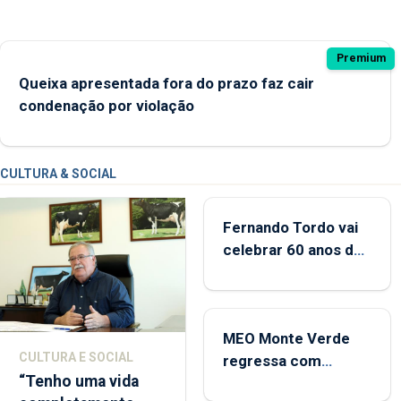
possibilidade das marcas brancas poderem ostentar a Ma
Premium
Queixa apresentada fora do prazo faz cair
condenação por violação
CULTURA & SOCIAL
Fernando Tordo vai
celebrar 60 anos de
carreira no Coliseu
Micaelense
MEO Monte Verde
CULTURA E SOCIAL
regressa com
“Tenho uma vida
reforço da