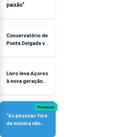
paixão”
Conservatório de
Ponta Delgada vai
contar com
novos
instrumentos
Livro leva Açores
à nova geração
açordescendente
Premium
“As pessoas fora
da música não
têm a noção do