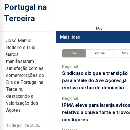
Portugal na
Terceira
PUB
Mais lidas
José Manuel
Bolieiro e Luís
Hoje
Semana
Mês
Garcia
manifestaram
Regional
satisfação com as
Sindicato diz que a transição
comemorações do
para a Vale do Ave Açores já
Dia de Portugal na
motiva cartas de demissão
Terceira,
destacando a
Regional
valorização dos
IPMA eleva para laranja aviso
Açores
relativo a chuva forte e trov
nos Açores
10 de jun. de 2026,