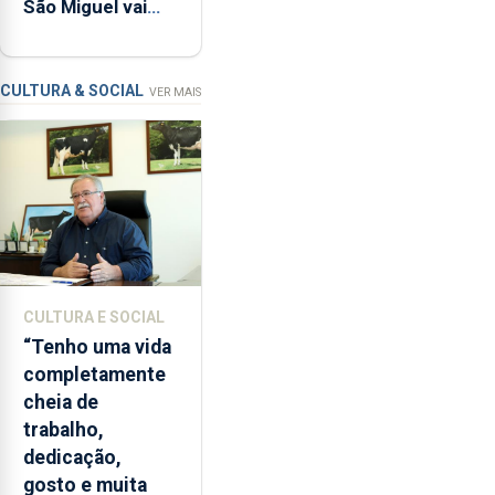
São Miguel vai
reforçar
ser alvo de
as
requalificação
condições
de
CULTURA & SOCIAL
VER MAIS
ensino
da
instituição
CULTURA E SOCIAL
“Tenho uma vida
completamente
cheia de
trabalho,
dedicação,
gosto e muita