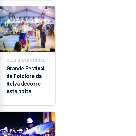
quão difícil é
produzir uma
música”
CULTURA E SOCIAL
Grande Festival
de Folclore da
Relva decorre
esta noite