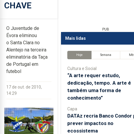
CHAVE
O Juventude de
PUB
Évora eliminou
Mais lidas
o Santa Clara no
Alentejo na terceira
Hoje
Semana
Mê
eliminatória da Taça
de Portugal em
Cultura e Social
futebol
“A arte requer estudo,
dedicação, tempo. A arte é
17 de out. de 2010,
também uma forma de
14:29
conhecimento”
Capa
DATAz recria Banco Condor 
prever impactos no
ecossistema