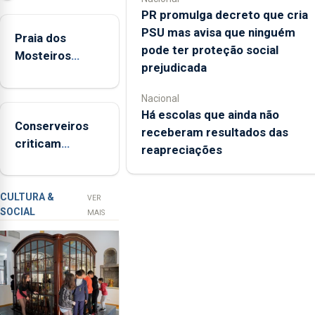
Lagoa,
PR promulga decreto que cria
está
PSU mas avisa que ninguém
Praia dos
a
pode ter proteção social
Mosteiros
implementar
prejudicada
reabre a banhos
o
após terceira
programa
Nacional
interditação
“Hora
Há escolas que ainda não
Conserveiros
de
receberam resultados das
criticam
Ser”
reapreciações
marcas brancas
para
com selo Marca
a
Açores
prevenção
CULTURA &
VER
SOCIAL
primária
MAIS
da
violência
doméstica,
através
da
promoção