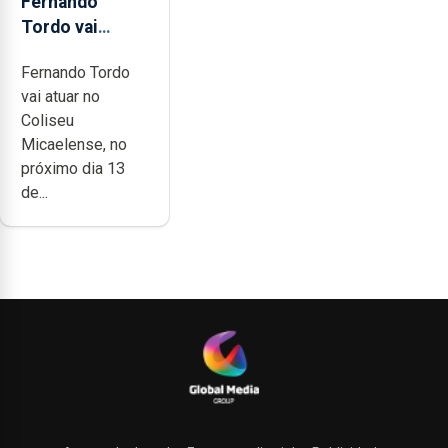
Fernando
Tordo vai
celebrar 60
Fernando Tordo
anos de
vai atuar no
carreira no
Coliseu
Coliseu
Micaelense, no
Micaelense
próximo dia 13
de...