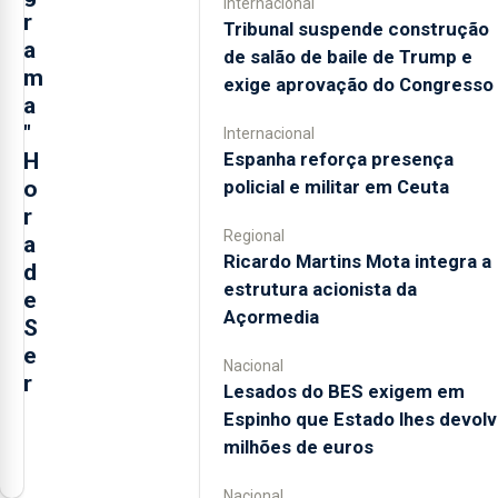
Internacional
r
Tribunal suspende construção
a
de salão de baile de Trump e
m
exige aprovação do Congresso
a
"
Internacional
Espanha reforça presença
H
policial e militar em Ceuta
o
r
Regional
a
Ricardo Martins Mota integra a
d
estrutura acionista da
e
Açormedia
S
e
Nacional
r
Lesados do BES exigem em
Espinho que Estado lhes devolv
O
milhões de euros
município
da
Nacional