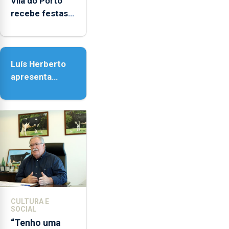
Vila do Porto
recebe festas
em honra de
Nossa Senhora
da Assunção
Luís Herberto
apresenta
‘Lugares da
Paisagem’
CULTURA E
SOCIAL
“Tenho uma