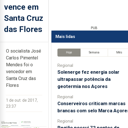
vence em
Santa Cruz
das Flores
PUB
Mais lidas
O socialista José
Hoje
Semana
Mês
Carlos Pimentel
Mendes foi o
Regional
vencedor em
Solenerge fez energia solar
Santa Cruz das
ultrapassar potência da
Flores
geotermia nos Açores
Regional
1 de out. de 2017,
Conserveiros criticam marcas
23:37
brancas com selo Marca Açore
Regional
Região possui 72 pontos de