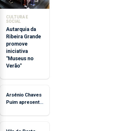
de
competências
CULTURA E
pessoais,
SOCIAL
emocionais
Autarquia da
e
Ribeira Grande
sociais
promove
junto
iniciativa
das
"Museus no
crianças
Verão"
Arsénio Chaves
Puim apresenta
obras na
Biblioteca de
Vila do Porto