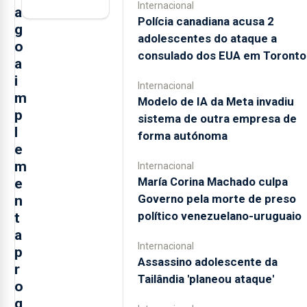
Internacional
a
Polícia canadiana acusa 2
g
adolescentes do ataque a
o
consulado dos EUA em Toronto
a
i
Internacional
m
Modelo de IA da Meta invadiu
p
sistema de outra empresa de
l
forma autónoma
e
m
Internacional
María Corina Machado culpa
e
Governo pela morte de preso
n
político venezuelano-uruguaio
t
a
Internacional
p
Assassino adolescente da
r
Tailândia 'planeou ataque'
o
g