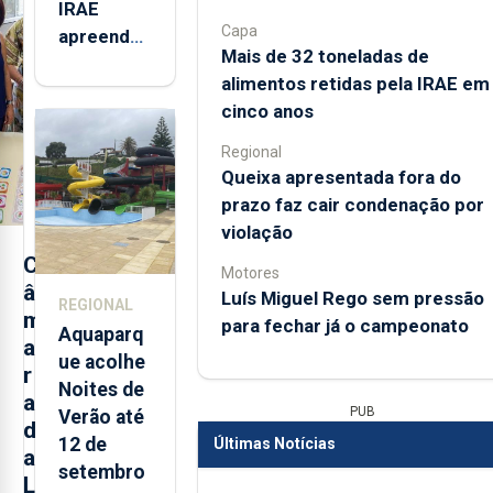
IRAE
Capa
apreendeu
Mais de 32 toneladas de
mais de 32
alimentos retidas pela IRAE em
toneladas
cinco anos
de
alimentos
Regional
entre
Queixa apresentada fora do
2021 e
prazo faz cair condenação por
2025 nos
violação
Açores
C
Motores
â
Luís Miguel Rego sem pressão
REGIONAL
m
para fechar já o campeonato
Aquaparq
a
ue acolhe
r
Noites de
a
PUB
Verão até
d
12 de
Últimas Notícias
a
setembro
L