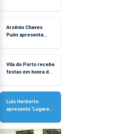
junto
das
crianças
Arsénio Chaves
Puim apresenta
obras na Biblioteca
de Vila do Porto
Vila do Porto recebe
festas em honra de
Nossa Senhora da
Assunção
Luís Herberto
apresenta ‘Lugares
da Paisagem’