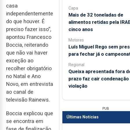
casa
Capa
independentemente
Mais de 32 toneladas de
do que houver. É
alimentos retidas pela IRA
preciso fazer isso”,
cinco anos
apontou Francesco
Motores
Boccia, reiterando
Luís Miguel Rego sem pre
que não vai haver
para fechar já o campeona
exceção ao
Regional
recolher obrigatório
Queixa apresentada fora d
no Natal e Ano
prazo faz cair condenação
Novo, em entrevista
violação
ao canal de
televisão Rainews.
PUB
Boccia explicou que
Últimas Notícias
se encontra em
fase de finalização