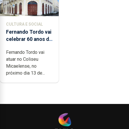
CULTURA E SOCIAL
Fernando Tordo vai
celebrar 60 anos de
carreira no Coliseu
Fernando Tordo vai
Micaelense
atuar no Coliseu
Micaelense, no
próximo dia 13 de...