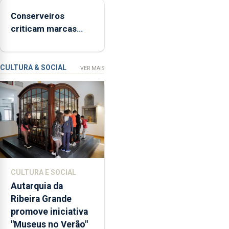
“Hora
Conserveiros
de
criticam marcas
Ser”
brancas com selo
para
Marca Açores
a
prevenção
CULTURA & SOCIAL
VER MAIS
primária
da
violência
doméstica,
através
da
promoção
de
CULTURA E SOCIAL
competências
Autarquia da
pessoais,
Ribeira Grande
emocionais
promove iniciativa
e
"Museus no Verão"
sociais