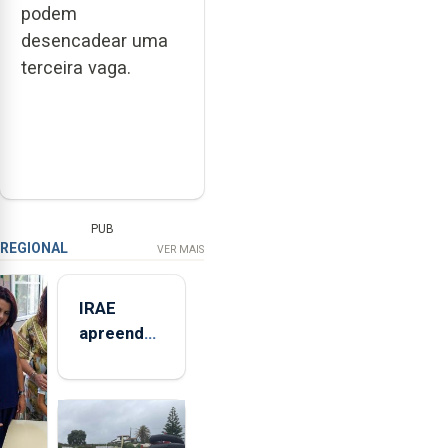
podem
desencadear uma
terceira vaga.
PUB
REGIONAL
VER MAIS
IRAE
apreendeu
mais de 32
toneladas
de
alimentos