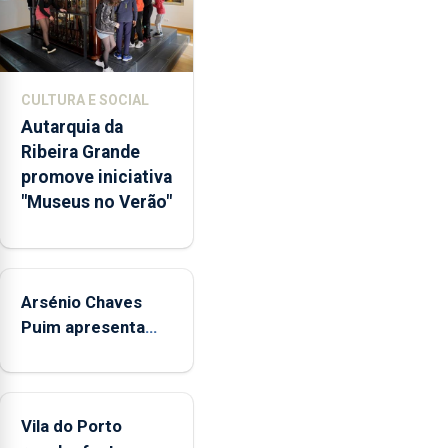
museus
e
núcleos
museológicos
CULTURA E SOCIAL
integrados
Autarquia da
na
Ribeira Grande
Rede
promove iniciativa
Municipal
"Museus no Verão"
de
Museus
aos
sábados
Arsénio Chaves
durante
o
Puim apresenta
mês
obras na Biblioteca
de
de Vila do Porto
agosto,
entre
Vila do Porto
as