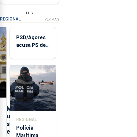
PUB
REGIONAL
VER MAIS
PSD/Açores
acusa PS de
"posição
contraditória"
sobre
evolução
turística
M
u
REGIONAL
s
Polícia
e
Marítima