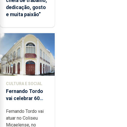
cheia de trabalho,
dedicação, gosto
e muita paixão”
CULTURA E SOCIAL
Fernando Tordo
vai celebrar 60
anos de carreira
Fernando Tordo vai
no Coliseu
atuar no Coliseu
Micaelense
Micaelense, no