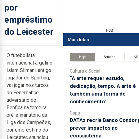
por
empréstimo
do Leicester
PUB
Mais lidas
O futebolista
Hoje
Semana
Mê
internacional argelino
Islam Slimani, antigo
Cultura e Social
jogador do Sporting,
“A arte requer estudo,
vai jogar nos turcos
dedicação, tempo. A arte é
do Fenerbahçe,
também uma forma de
adversário do
conhecimento”
Benfica na terceira
Capa
pré-eliminatória da
DATAz recria Banco Condor 
Liga dos Campeões,
prever impactos no
por empréstimo do
ecossistema
Leicester, anunciou