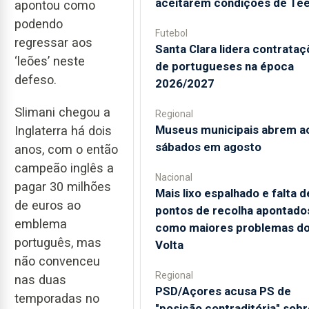
aceitarem condições de Te
apontou como
podendo
Futebol
regressar aos
Santa Clara lidera contrata
‘leões’ neste
de portugueses na época
defeso.
2026/2027
Slimani chegou a
Regional
Museus municipais abrem a
Inglaterra há dois
sábados em agosto
anos, com o então
campeão inglês a
Nacional
pagar 30 milhões
Mais lixo espalhado e falta d
de euros ao
pontos de recolha apontado
emblema
como maiores problemas d
português, mas
Volta
não convenceu
Regional
nas duas
PSD/Açores acusa PS de
temporadas no
"posição contraditória" sobr