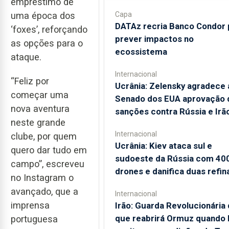
empréstimo de
Capa
uma época dos
DATAz recria Banco Condor 
‘foxes’, reforçando
prever impactos no
as opções para o
ecossistema
ataque.
Internacional
“Feliz por
Ucrânia: Zelensky agradece 
começar uma
Senado dos EUA aprovação 
nova aventura
sanções contra Rússia e Irã
neste grande
Internacional
clube, por quem
Ucrânia: Kiev ataca sul e
quero dar tudo em
sudoeste da Rússia com 40
campo”, escreveu
drones e danifica duas refin
no Instagram o
avançado, que a
Internacional
imprensa
Irão: Guarda Revolucionária 
que reabrirá Ormuz quando
portuguesa