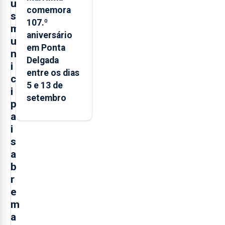
u
comemora
s
107.º
m
aniversário
u
em Ponta
n
Delgada
i
entre os dias
c
5 e 13 de
i
setembro
p
a
i
s
a
b
r
e
m
a