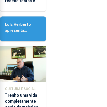
recebe festas em
14h00
honra de Nossa
e
Senhora da
as
Assunção
18h00.
Luís Herberto
apresenta
‘Lugares da
Paisagem’
CULTURA E SOCIAL
“Tenho uma vida
completamente