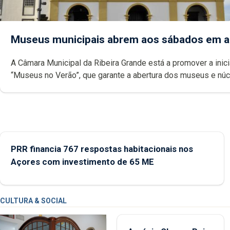
Museus municipais abrem aos sábados em 
A Câmara Municipal da Ribeira Grande está a promover a inici
“Museus no Verão”, que garante a abertura dos museus e nú
museológicos integrados na Rede Municipal de Museus aos
durante o mês de agosto, entre as 14h00 e as 18h00.
PRR financia 767 respostas habitacionais nos
Açores com investimento de 65 ME
CULTURA & SOCIAL