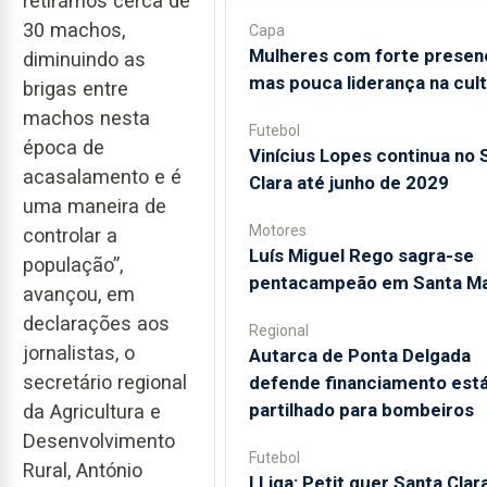
retirámos cerca de
30 machos,
Capa
Mulheres com forte presen
diminuindo as
mas pouca liderança na cul
brigas entre
machos nesta
Futebol
época de
Vinícius Lopes continua no 
acasalamento e é
Clara até junho de 2029
uma maneira de
Motores
controlar a
Luís Miguel Rego sagra-se
população”,
pentacampeão em Santa Ma
avançou, em
declarações aos
Regional
jornalistas, o
Autarca de Ponta Delgada
secretário regional
defende financiamento está
partilhado para bombeiros
da Agricultura e
Desenvolvimento
Futebol
Rural, António
I Liga: Petit quer Santa Clar