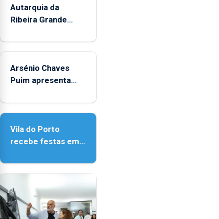
Autarquia da
Ribeira Grande
promove iniciativa
"Museus no Verão"
Arsénio Chaves
Puim apresenta
obras na Biblioteca
de Vila do Porto
Vila do Porto
recebe festas em
honra de Nossa
Senhora da
Assunção