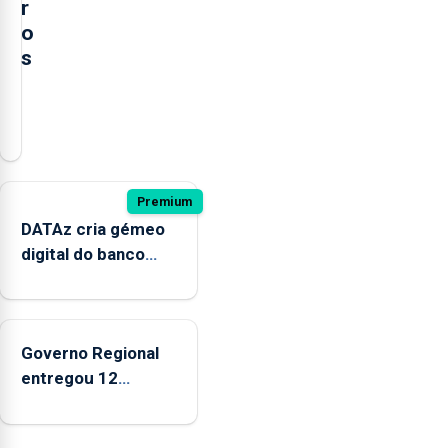
r
o
s
O
presidente
da
Câmara
Municipal
Premium
de
DATAz cria gémeo
Ponta
digital do banco
Delgada
Condor para prever
defendeu
impactos no
a
ecossistema
criação
Governo Regional
de
entregou 12
um
apartamentos na
modelo
freguesia da Maia
de