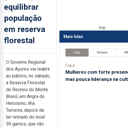
equilibrar
população
em reserva
PUB
Mais lidas
florestal
Hoje
Semana
M
O Governo Regional
Capa
dos Açores vai reabrir
Mulheres com forte presen
ao público, no sábado,
mas pouca liderança na cul
a Reserva Florestal
de Recreio do Monte
Brasil, em Angra do
Heroísmo, ilha
Terceira, depois de
ter retirado do local
30 gamos, que vão