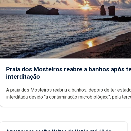
Praia dos Mosteiros reabre a banhos após te
interditação
A praia dos Mosteiros reabriu a banhos, depois de ter estado
interditada devido “a contaminação microbiológica”, pela terceira vez
desde o início da época balnear