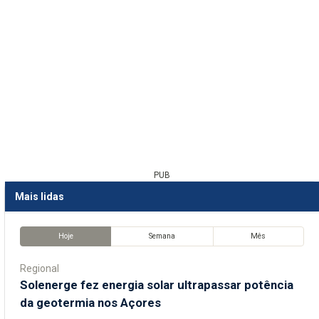
PUB
Mais lidas
Hoje
Semana
Mês
Regional
Solenerge fez energia solar ultrapassar potência
da geotermia nos Açores