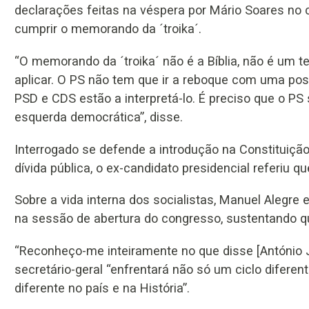
declarações feitas na véspera por Mário Soares no 
cumprir o memorando da ´troika´.
“O memorando da ´troika´ não é a Bíblia, não é um t
aplicar. O PS não tem que ir a reboque com uma po
PSD e CDS estão a interpretá-lo. É preciso que o PS 
esquerda democrática”, disse.
Interrogado se defende a introdução na Constituição 
dívida pública, o ex-candidato presidencial referiu qu
Sobre a vida interna dos socialistas, Manuel Alegre 
na sessão de abertura do congresso, sustentando q
“Reconheço-me inteiramente no que disse [António J
secretário-geral “enfrentará não só um ciclo difere
diferente no país e na História”.