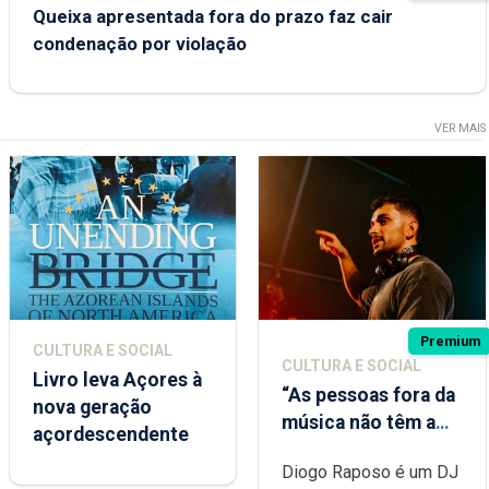
Queixa apresentada fora do prazo faz cair
condenação por violação
VER MAIS
Premium
CULTURA E SOCIAL
CULTURA E SOCIAL
Livro leva Açores à
“As pessoas fora da
nova geração
música não têm a
açordescendente
noção do quão
Diogo Raposo é um DJ
difícil é produzir