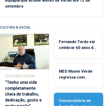
Aquaparque acolhe Noites de Verão até 12 de
setembro
CULTURA & SOCIAL
Fernando Tordo vai
celebrar 60 anos de
carreira no Coliseu
Micaelense
MEO Monte Verde
CULTURA E SOCIAL
regressa com
“Tenho uma vida
reforço da
completamente
acessibilidade
cheia de trabalho,
dedicação, gosto e
Conservatório de