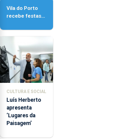
Vila do Porto
Vila do Porto
recebe festas
em honra de
Nossa Senhora
da Assunção
CULTURA E SOCIAL
Luís Herberto
apresenta
‘Lugares da
Paisagem’