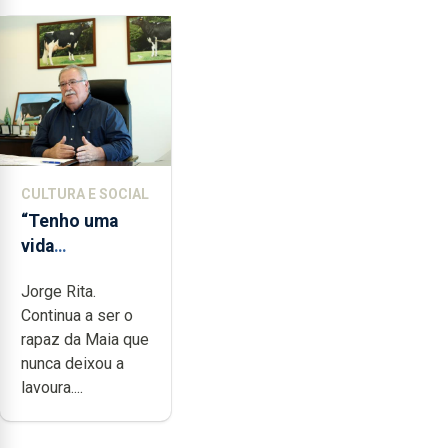
CULTURA E SOCIAL
“Tenho uma
vida
completamente
Jorge Rita.
cheia de
Continua a ser o
trabalho,
rapaz da Maia que
dedicação,
nunca deixou a
gosto e muita
lavoura....
paixão”