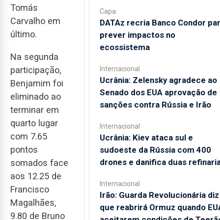
Tomás
Capa
Carvalho em
DATAz recria Banco Condor pa
último.
prever impactos no
ecossistema
Na segunda
Internacional
participação,
Ucrânia: Zelensky agradece ao
Benjamim foi
Senado dos EUA aprovação de
eliminado ao
sanções contra Rússia e Irão
terminar em
quarto lugar
Internacional
com 7.65
Ucrânia: Kiev ataca sul e
pontos
sudoeste da Rússia com 400
drones e danifica duas refinari
somados face
aos 12.25 de
Internacional
Francisco
Irão: Guarda Revolucionária diz
Magalhães,
que reabrirá Ormuz quando EU
9.80 de Bruno
aceitarem condições de Teerã