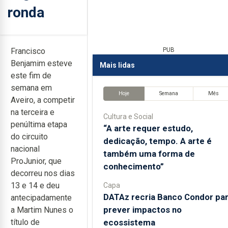
ronda
Francisco
PUB
Benjamim esteve
Mais lidas
este fim de
semana em
Hoje
Semana
Mês
Aveiro, a competir
na terceira e
Cultura e Social
penúltima etapa
“A arte requer estudo,
do circuito
dedicação, tempo. A arte é
nacional
também uma forma de
ProJunior, que
conhecimento”
decorreu nos dias
13 e 14 e deu
Capa
DATAz recria Banco Condor pa
antecipadamente
prever impactos no
a Martim Nunes o
ecossistema
título de