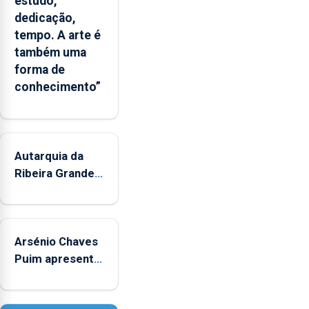
estudo,
diminuir
dedicação,
consumos
tempo. A arte é
excessivos
também uma
e
forma de
comportamentos
conhecimento”
de
risco.
Pedro
Fins
Autarquia da
elogia
o
Ribeira Grande
modelo
promove
introduzido
iniciativa
na
"Museus no
Madeira.
Arsénio Chaves
Verão"
Puim apresenta
obras na
Biblioteca de