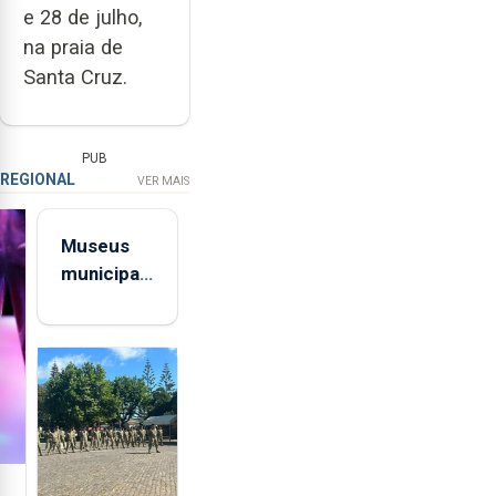
e 28 de julho,
na praia de
Santa Cruz.
PUB
REGIONAL
VER MAIS
Museus
municipais
abrem aos
sábados
em agosto