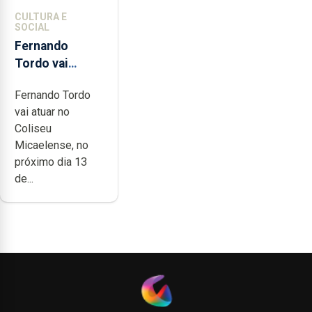
CULTURA E
SOCIAL
Fernando
Tordo vai
celebrar 60
Fernando Tordo
anos de
vai atuar no
carreira no
Coliseu
Coliseu
Micaelense, no
Micaelense
próximo dia 13
de...