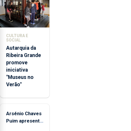
através
da
promoção
de
competências
CULTURA E
pessoais,
SOCIAL
emocionais
Autarquia da
e
Ribeira Grande
sociais
promove
junto
iniciativa
das
"Museus no
crianças
Verão"
Arsénio Chaves
Puim apresenta
obras na