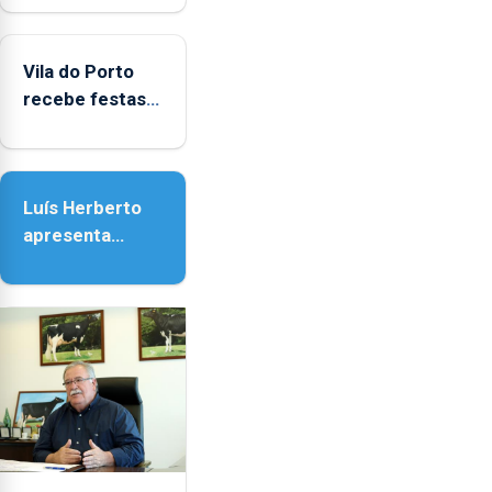
Biblioteca de
Vila do Porto
Vila do Porto
recebe festas
em honra de
Nossa Senhora
da Assunção
Luís Herberto
apresenta
‘Lugares da
Paisagem’