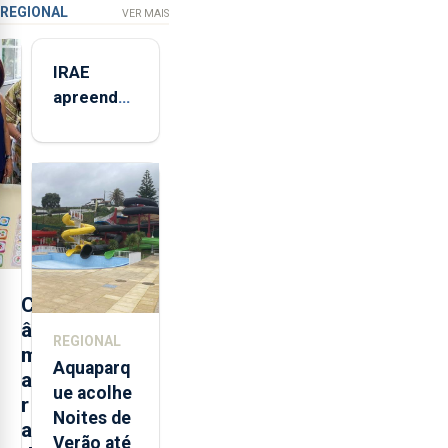
REGIONAL
VER MAIS
IRAE
apreendeu
mais de 32
toneladas
de
alimentos
entre
2021 e
2025 nos
Açores
C
â
REGIONAL
m
Aquaparq
a
ue acolhe
r
Noites de
a
Verão até