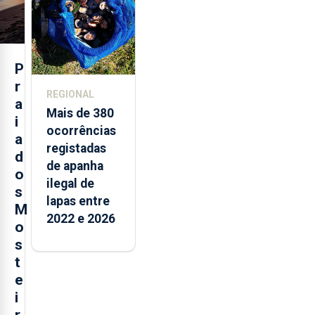
P
r
REGIONAL
a
Mais de 380
i
ocorrências
a
registadas
d
de apanha
o
ilegal de
s
lapas entre
M
2022 e 2026
o
s
t
e
i