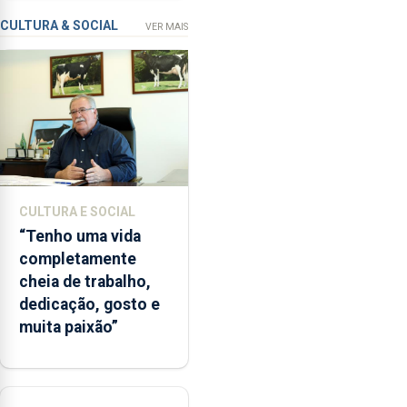
violação
contaminação
CULTURA & SOCIAL
VER MAIS
microbiológica”,
pela
terceira
vez
desde
o
início
da
época
CULTURA E SOCIAL
balnear
“Tenho uma vida
completamente
cheia de trabalho,
dedicação, gosto e
muita paixão”