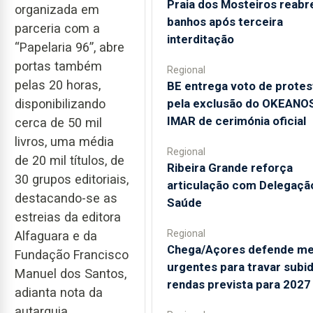
Praia dos Mosteiros reabr
organizada em
banhos após terceira
parceria com a
interditação
“Papelaria 96”, abre
portas também
Regional
pelas 20 horas,
BE entrega voto de protes
pela exclusão do OKEANO
disponibilizando
IMAR de cerimónia oficial
cerca de 50 mil
livros, uma média
Regional
de 20 mil títulos, de
Ribeira Grande reforça
30 grupos editoriais,
articulação com Delegaçã
destacando-se as
Saúde
estreias da editora
Regional
Alfaguara e da
Chega/Açores defende me
Fundação Francisco
urgentes para travar subi
Manuel dos Santos,
rendas prevista para 2027
adianta nota da
autarquia.