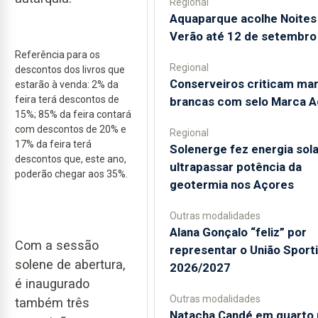
Regional
Aquaparque acolhe Noites
Verão até 12 de setembro
Referência para os
Regional
descontos dos livros que
Conserveiros criticam ma
estarão à venda: 2% da
feira terá descontos de
brancas com selo Marca A
15%; 85% da feira contará
com descontos de 20% e
Regional
17% da feira terá
Solenerge fez energia sola
descontos que, este ano,
ultrapassar potência da
poderão chegar aos 35%.
geotermia nos Açores
Outras modalidades
Alana Gonçalo “feliz” por
Com a sessão
representar o União Sport
solene de abertura,
2026/2027
é inaugurado
Outras modalidades
também três
Natacha Candé em quarto 