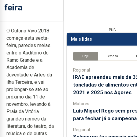
feira
O Outono Vivo 2018
PUB
começa esta sexta-
Mais lidas
feira, paredes meias
entre o Auditório do
Hoje
Semana
Ramo Grande e a
Academia de
Regional
Juventude e Artes da
IRAE apreendeu mais de 3
ilha Terceira, e vai
toneladas de alimentos en
prolongar-se até ao
2021 e 2025 nos Açores
próximo dia 11 de
Motores
novembro, levando à
Luís Miguel Rego sem pre
Praia da Vitória
para fechar já o campeona
grandes nomes da
literatura, do teatro, da
Regional
música e de outras
Solenerge fez energia sola