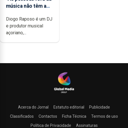
música não têm a
noção do quão
Diogo Raposo é um DJ
difícil é produzir
e produtor musical
uma música”
açoriano,...
Acerca do Jornal
Estatuto editorial
Publicidade
Classificados
Contactos
Ficha Técnica
Termos de uso
Política de Privacidade
Assinaturas