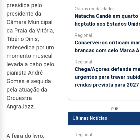
presidida pelo
Outras modalidades
presidente da
Natacha Candé em quarto 
Câmara Municipal
heptatlo nos Estados Unid
da Praia da Vitória,
Regional
Tibério Dinis,
Conserveiros criticam ma
antecedida por um
brancas com selo Marca A
momento musical
Regional
levada a cabo pelo
Chega/Açores defende me
pianista André
urgentes para travar subi
Gomes e seguida
rendas prevista para 2027
pela atuação da
Orquestra
AngraJazz.
PUB
Últimas Notícias
Regional
A feira do livro,