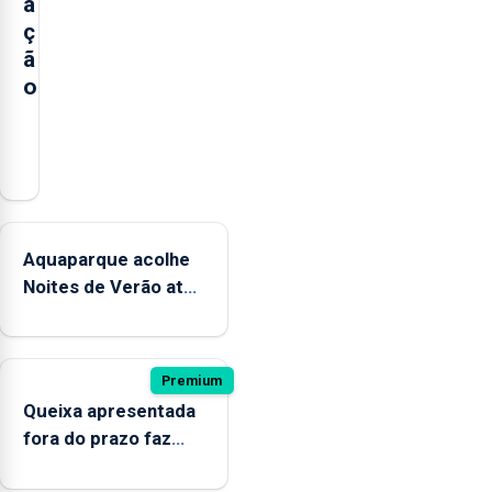
a
ç
ã
o
A
praia
dos
Mosteiros
reabriu
Aquaparque acolhe
a
Noites de Verão até
banhos,
12 de setembro
depois
de
ter
Premium
estado
Queixa apresentada
interditada
fora do prazo faz
devido
cair condenação por
“a