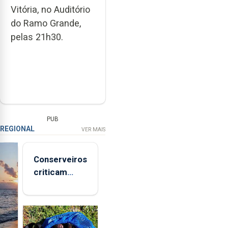
Vitória, no Auditório
do Ramo Grande,
pelas 21h30.
PUB
REGIONAL
VER MAIS
Conserveiros
criticam
marcas
brancas com
selo Marca
Açores