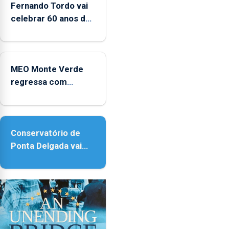
Fernando Tordo vai
celebrar 60 anos de
carreira no Coliseu
Micaelense
MEO Monte Verde
regressa com
reforço da
acessibilidade
Conservatório de
Ponta Delgada vai
contar com novos
instrumentos