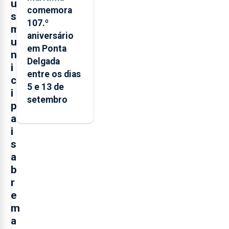
u
comemora
s
107.º
m
aniversário
u
em Ponta
n
Delgada
i
entre os dias
c
5 e 13 de
i
setembro
p
a
i
s
a
b
r
e
m
a