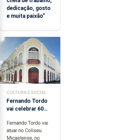
cheia de trabalho,
dedicação, gosto
e muita paixão”
CULTURA E SOCIAL
Fernando Tordo
vai celebrar 60
anos de carreira
Fernando Tordo vai
no Coliseu
atuar no Coliseu
Micaelense
Micaelense, no