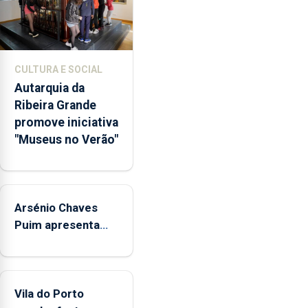
museus
e
núcleos
museológicos
CULTURA E SOCIAL
integrados
Autarquia da
na
Ribeira Grande
Rede
promove iniciativa
Municipal
"Museus no Verão"
de
Museus
aos
sábados
Arsénio Chaves
durante
o
Puim apresenta
mês
obras na Biblioteca
de
de Vila do Porto
agosto,
entre
Vila do Porto
as