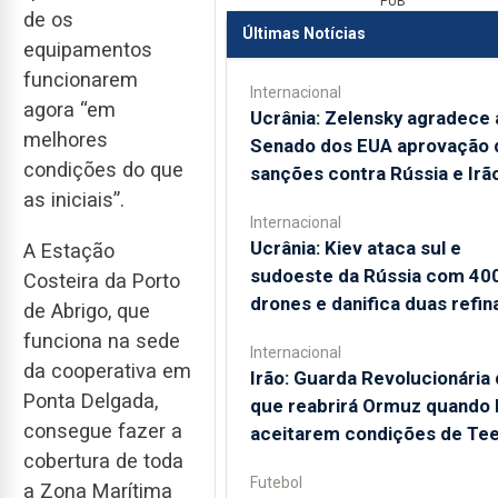
PUB
de os
Últimas Notícias
equipamentos
funcionarem
Internacional
agora “em
Ucrânia: Zelensky agradece 
melhores
Senado dos EUA aprovação 
condições do que
sanções contra Rússia e Irã
as iniciais”.
Internacional
Ucrânia: Kiev ataca sul e
A Estação
sudoeste da Rússia com 40
Costeira da Porto
drones e danifica duas refin
de Abrigo, que
funciona na sede
Internacional
da cooperativa em
Irão: Guarda Revolucionária 
Ponta Delgada,
que reabrirá Ormuz quando
consegue fazer a
aceitarem condições de Te
cobertura de toda
Futebol
a Zona Marítima