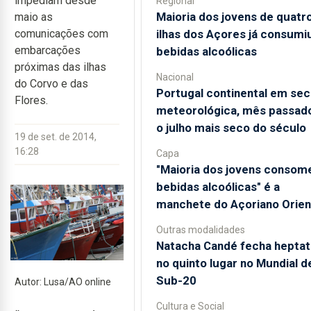
impediam desde
Regional
Maioria dos jovens de quatr
maio as
ilhas dos Açores já consumi
comunicações com
embarcações
bebidas alcoólicas
próximas das ilhas
Nacional
do Corvo e das
Portugal continental em sec
Flores.
meteorológica, mês passado
o julho mais seco do século
19 de set. de 2014,
16:28
Capa
"Maioria dos jovens consom
bebidas alcoólicas" é a
manchete do Açoriano Orien
Outras modalidades
Natacha Candé fecha heptat
no quinto lugar no Mundial d
Sub-20
Autor: Lusa/AO online
Cultura e Social