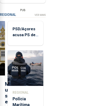
PUB
REGIONAL
VER MAIS
PSD/Açores
acusa PS de
"posição
contraditória"
sobre
evolução
turística
M
u
REGIONAL
s
Polícia
e
Marítima