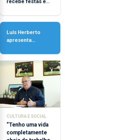
recebe festas em
14h00
honra de Nossa
e
Senhora da
as
Assunção
18h00.
Luís Herberto
apresenta
‘Lugares da
Paisagem’
CULTURA E SOCIAL
“Tenho uma vida
completamente