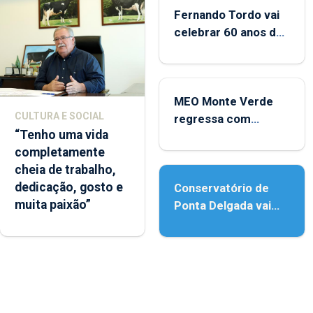
Fernando Tordo vai
celebrar 60 anos de
carreira no Coliseu
Micaelense
MEO Monte Verde
CULTURA E SOCIAL
regressa com
“Tenho uma vida
reforço da
completamente
acessibilidade
cheia de trabalho,
dedicação, gosto e
Conservatório de
muita paixão”
Ponta Delgada vai
contar com novos
instrumentos