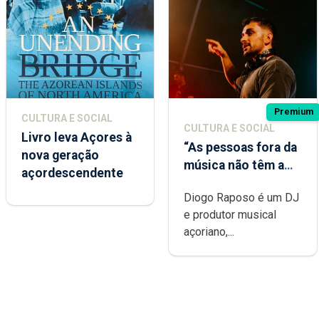
Premium
CULTURA E SOCIAL
CULTURA E SOCIAL
Livro leva Açores à
“As pessoas fora da
nova geração
música não têm a
açordescendente
noção do quão
Diogo Raposo é um DJ
difícil é produzir
e produtor musical
uma música”
açoriano,...