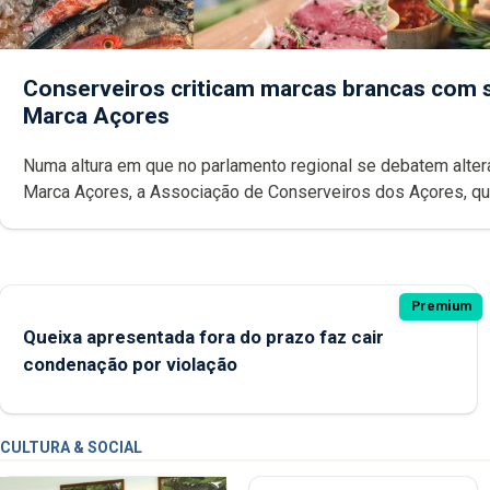
Conserveiros criticam marcas brancas com 
Marca Açores
Numa altura em que no parlamento regional se debatem alte
Marca Açores, a Associação de Conserveiros dos Açores, que emitiu
parecer desfavorável à proposta do Chega, critica também a
possibilidade das marcas brancas poderem ostentar a Ma
Premium
Queixa apresentada fora do prazo faz cair
condenação por violação
CULTURA & SOCIAL