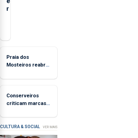
e
r
O
município
da
Lagoa,
está
Praia dos
a
Mosteiros reabre
implementar
a banhos após
o
terceira
programa
interditação
“Hora
Conserveiros
de
criticam marcas
Ser”
brancas com selo
para
Marca Açores
a
prevenção
CULTURA & SOCIAL
VER MAIS
primária