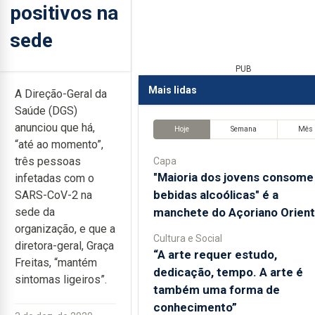
positivos na
sede
PUB
Mais lidas
A Direção-Geral da
Saúde (DGS)
anunciou que há,
Hoje
Semana
Mês
“até ao momento”,
três pessoas
Capa
"Maioria dos jovens consome
infetadas com o
bebidas alcoólicas" é a
SARS-CoV-2 na
manchete do Açoriano Orient
sede da
organização, e que a
Cultura e Social
diretora-geral, Graça
“A arte requer estudo,
Freitas, “mantém
dedicação, tempo. A arte é
sintomas ligeiros”.
também uma forma de
conhecimento”