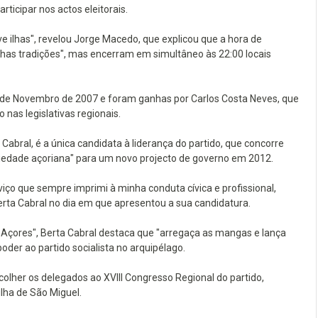
rticipar nos actos eleitorais.
 ilhas", revelou Jorge Macedo, que explicou que a hora de
elhas tradições", mas encerram em simultâneo às 22:00 locais
 de Novembro de 2007 e foram ganhas por Carlos Costa Neves, que
nas legislativas regionais.
bral, é a única candidata à liderança do partido, que concorre
ociedade açoriana" para um novo projecto de governo em 2012.
ço que sempre imprimi à minha conduta cívica e profissional,
Berta Cabral no dia em que apresentou a sua candidatura.
Açores", Berta Cabral destaca que "arregaça as mangas e lança
oder ao partido socialista no arquipélago.
lher os delegados ao XVIII Congresso Regional do partido,
ilha de São Miguel.