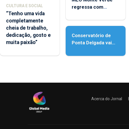
CULTURA E SOCIAL
regressa com
“Tenho uma vida
reforço da
completamente
acessibilidade
cheia de trabalho,
dedicação, gosto e
Conservatório de
muita paixão”
Ponta Delgada vai
contar com novos
instrumentos
Acerca do Jornal