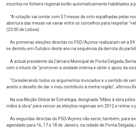
inscritos no ficheiro regional estão automaticamente habilitados a pa
"A votação vai contar com 57 mesas de voto espalhadas pelas nove
abertura das mesas vai variar entre os concelhos para respeitar "v
(23:00 de Lisboa).
As primeiras eleições directas no PSD/Açores realizaram-se a 09
se demitiu em Outubro deste ano na sequência da derrota do partido 
A actual presidente da Câmara Municipal de Ponta Delgada, Berta Ca
com o intuito de "promover a unidade interna e obter o apoio da s
"Considerando todos os argumentos invocados e o sentido de servi
aceito o desafio de dar o meu contributo à minha região", afirmou 
Na sua Moção Global de Estratégia, designada "Mãos à obra pelos 
mãos à obra" para vencer as eleições regionais em 2012 e retirar o p
As segundas directas do PSD/Açores vão servir, também, para esco
agendado para 16, 17 e 18 de Janeiro, na cidade de Ponta Delgada, 