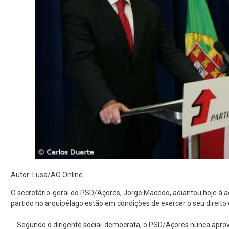
Autor: Lusa/AO Online
O secretário-geral do PSD/Açores, Jorge Macedo, adiantou hoje à a
partido no arquipélago estão em condições de exercer o seu direit
Segundo o dirigente social-democrata, o PSD/Açores nunca aprovo