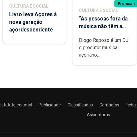
Premium
CULTURA E SOCIAL
CULTURA E SOCIAL
Livro leva Açores à
“As pessoas fora da
nova geração
música não têm a
açordescendente
noção do quão
Diogo Raposo é um DJ
difícil é produzir
e produtor musical
uma música”
açoriano,...
Estatuto editorial
Publicidade
Classificados
Contactos
Ficha
Assinaturas