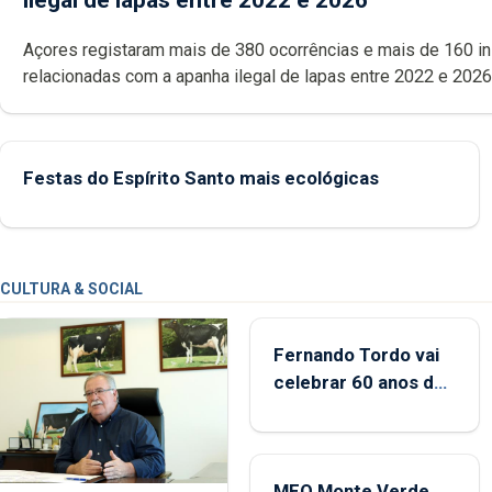
Açores registaram mais de 380 ocorrências e mais de 160 inspeções
relacionadas com a apanha ilegal de lapas entre 2022 e 2026. A ilha
das Flores apresenta um “decréscimo significativo” da CPUE entr
2022 e 2025
Festas do Espírito Santo mais ecológicas
CULTURA & SOCIAL
Fernando Tordo vai
celebrar 60 anos de
carreira no Coliseu
Micaelense
MEO Monte Verde