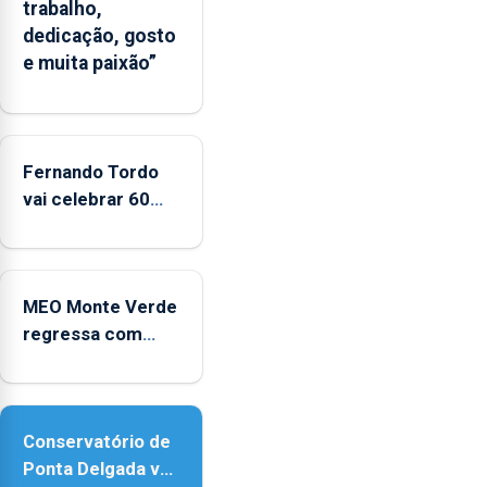
trabalho,
um
dedicação, gosto
“decréscimo
e muita paixão”
significativo”
da
CPUE
entre
2022
Fernando Tordo
e
vai celebrar 60
2025
anos de carreira
no Coliseu
Micaelense
MEO Monte Verde
regressa com
reforço da
acessibilidade
Conservatório de
Ponta Delgada vai