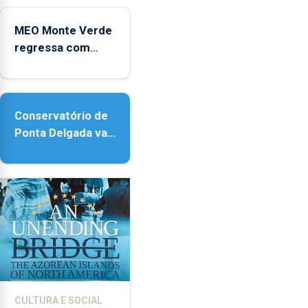
Micaelense
MEO Monte Verde
regressa com
reforço da
acessibilidade
Conservatório de
Ponta Delgada vai
contar com novos
instrumentos
CULTURA E SOCIAL