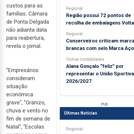
custos para as
Regional
famílias. Câmara
Região possui 72 pontos de
de Ponta Delgada
recolha de embalagens Volta
não adianta data
Regional
para reabertura,
Conserveiros criticam marc
revela o jornal.
brancas com selo Marca Aço
Outras modalidades
Alana Gonçalo “feliz” por
"Empresários
representar o União Sportiv
consideram
2026/2027
situação
económica
grave", "Granizo,
PUB
chuva e vento no
Últimas Notícias
fim de semana de
Natal", "Escolas
Regional