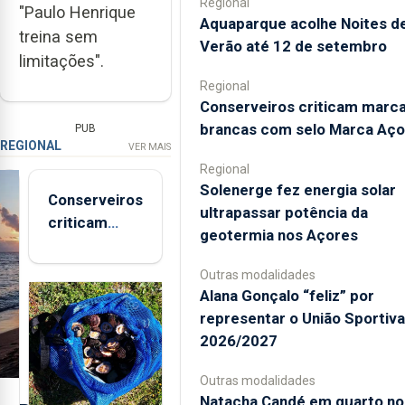
Regional
"Paulo Henrique
Aquaparque acolhe Noites d
treina sem
Verão até 12 de setembro
limitações".
Regional
Conserveiros criticam marc
brancas com selo Marca Aço
PUB
REGIONAL
VER MAIS
Regional
Solenerge fez energia solar
Conserveiros
ultrapassar potência da
criticam
geotermia nos Açores
marcas
brancas com
Outras modalidades
selo Marca
Alana Gonçalo “feliz” por
Açores
representar o União Sportiv
2026/2027
Outras modalidades
Natacha Candé em quarto no