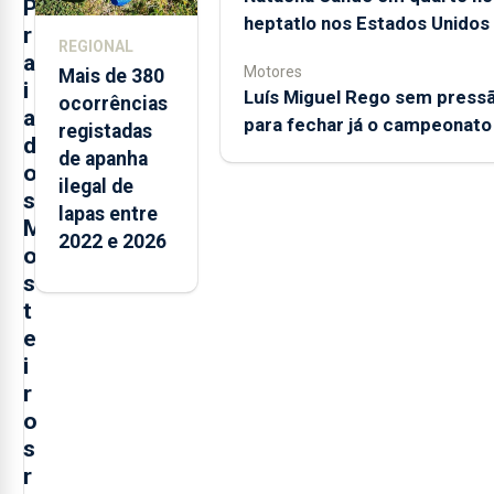
P
heptatlo nos Estados Unidos
r
REGIONAL
a
Motores
Mais de 380
i
Luís Miguel Rego sem press
ocorrências
a
para fechar já o campeonato
registadas
d
de apanha
o
ilegal de
s
lapas entre
M
2022 e 2026
o
s
t
e
i
r
o
s
r