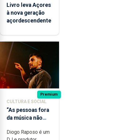
Livro leva Açores
à nova geração
açordescendente
Premium
CULTURA E SOCIAL
“As pessoas fora
da música não
têm a noção do
Diogo Raposo é um
quão difícil é
DJ e produtor