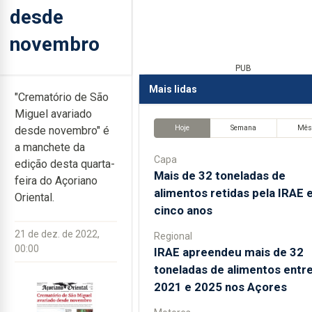
desde
novembro
PUB
Mais lidas
"Crematório de São
Miguel avariado
Hoje
Semana
Mê
desde novembro" é
a manchete da
Capa
edição desta quarta-
Mais de 32 toneladas de
feira do Açoriano
alimentos retidas pela IRAE
Oriental.
cinco anos
21 de dez. de 2022,
Regional
00:00
IRAE apreendeu mais de 32
toneladas de alimentos entr
2021 e 2025 nos Açores