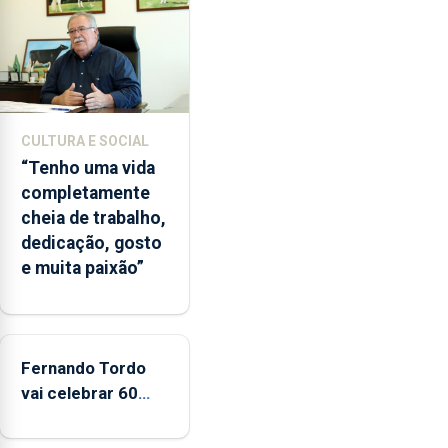
vez
desde
o
início
da
época
CULTURA E SOCIAL
balnear
“Tenho uma vida
completamente
cheia de trabalho,
dedicação, gosto
e muita paixão”
Fernando Tordo
vai celebrar 60
anos de carreira
no Coliseu