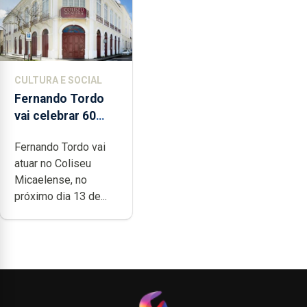
CULTURA E SOCIAL
Fernando Tordo
vai celebrar 60
anos de carreira
Fernando Tordo vai
no Coliseu
atuar no Coliseu
Micaelense
Micaelense, no
próximo dia 13 de...