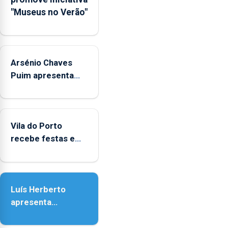
Municipal
"Museus no Verão"
de
Museus
aos
sábados
Arsénio Chaves
durante
o
Puim apresenta
mês
obras na Biblioteca
de
de Vila do Porto
agosto,
entre
Vila do Porto
as
recebe festas em
14h00
honra de Nossa
e
Senhora da
as
Assunção
18h00.
Luís Herberto
apresenta
‘Lugares da
Paisagem’