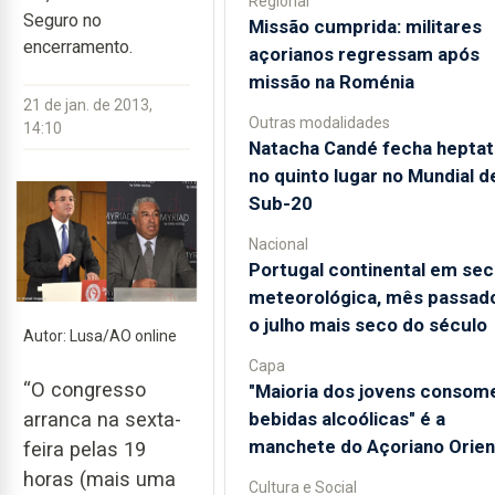
Regional
Seguro no
Missão cumprida: militares
encerramento.
açorianos regressam após
missão na Roménia
21 de jan. de 2013,
Outras modalidades
14:10
Natacha Candé fecha heptat
no quinto lugar no Mundial d
Sub-20
Nacional
Portugal continental em sec
meteorológica, mês passado
o julho mais seco do século
Autor: Lusa/AO online
Capa
“O congresso
"Maioria dos jovens consom
bebidas alcoólicas" é a
arranca na sexta-
manchete do Açoriano Orien
feira pelas 19
horas (mais uma
Cultura e Social