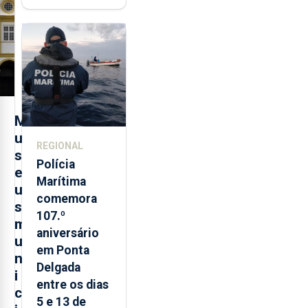
contraditória"
sobre
evolução
turística
M
u
REGIONAL
s
Polícia
e
Marítima
u
comemora
s
107.º
m
aniversário
u
em Ponta
n
Delgada
i
entre os dias
c
5 e 13 de