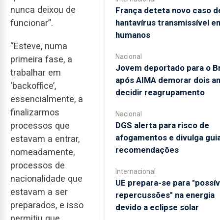
nunca deixou de
França deteta novo caso d
hantavírus transmissível e
funcionar”.
humanos
“Esteve, numa
Nacional
primeira fase, a
Jovem deportado para o Br
trabalhar em
após AIMA demorar dois an
‘backoffice’,
decidir reagrupamento
essencialmente, a
finalizarmos
Nacional
processos que
DGS alerta para risco de
afogamentos e divulga gui
estavam a entrar,
recomendações
nomeadamente,
processos de
Internacional
nacionalidade que
UE prepara-se para "possív
estavam a ser
repercussões" na energia
preparados, e isso
devido a eclipse solar
permitiu que