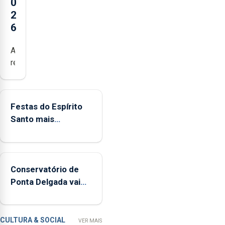
0
2
6
Açores
registaram
mais
de
380
Festas do Espírito
ocorrências
Santo mais
e
ecológicas
mais
de
160
Conservatório de
inspeções
Ponta Delgada vai
relacionadas
contar com novos
com
instrumentos
a
apanha
CULTURA & SOCIAL
VER MAIS