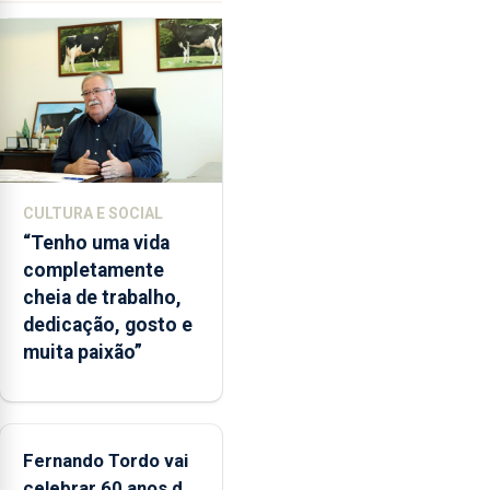
ilegal
de
lapas
entre
2022
e
2026.
A
CULTURA E SOCIAL
ilha
“Tenho uma vida
das
completamente
Flores
cheia de trabalho,
apresenta
dedicação, gosto e
um
muita paixão”
“decréscimo
significativo”
da
CPUE
entre
Fernando Tordo vai
2022
celebrar 60 anos de