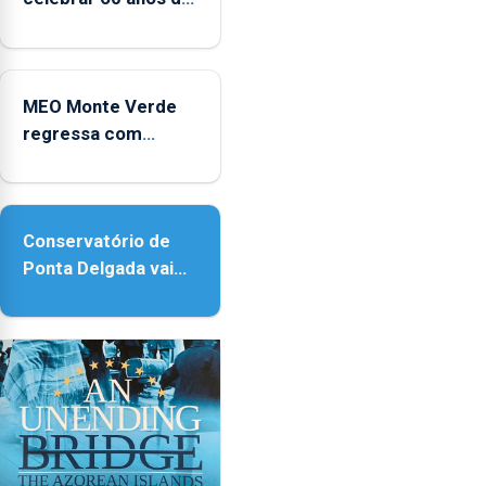
e
carreira no Coliseu
2025
Micaelense
MEO Monte Verde
regressa com
reforço da
acessibilidade
Conservatório de
Ponta Delgada vai
contar com novos
instrumentos