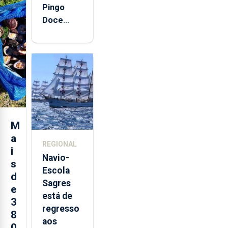
Pingo
Doce
abre esta
quinta-
feira nova
loja em
São
Sebastião
e cria 30
postos de
M
trabalho
a
REGIONAL
i
Navio-
s
Escola
d
Sagres
e
está de
3
regresso
8
aos
0