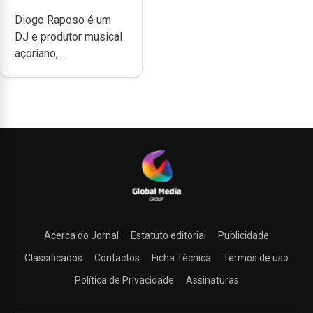
noção do quão
Diogo Raposo é um
difícil é produzir
DJ e produtor musical
uma música”
açoriano,...
Acerca do Jornal
Estatuto editorial
Publicidade
Classificados
Contactos
Ficha Técnica
Termos de uso
Política de Privacidade
Assinaturas