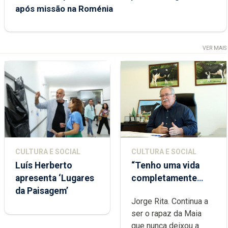
após missão na Roménia
VER MAIS
CULTURA E SOCIAL
CULTURA E SOCIAL
Luís Herberto
“Tenho uma vida
apresenta ‘Lugares
completamente
da Paisagem’
cheia de trabalho,
Jorge Rita. Continua a
dedicação, gosto e
ser o rapaz da Maia
muita paixão”
que nunca deixou a