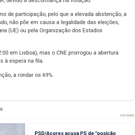
er, devido à desconfiança na votação.
 de participação, pelo que a elevada abstenção, a
lado, não põe em causa a legalidade das eleições,
eia (UE) ou pela Organização dos Estados
2:00 em Lisboa), mas o CNE prorrogou a abertura
à espera na fila.
nção, a rondar os 69%.
UB
VER MAIS
PSD/Açores acusa PS de "posição