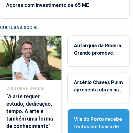
Açores com investimento de 65 ME
CULTURA & SOCIAL
Autarquia da Ribeira
Grande promove
iniciativa "Museus no
Verão"
Arsénio Chaves Puim
CULTURA E SOCIAL
apresenta obras na
“A arte requer
Biblioteca de Vila do
estudo, dedicação,
Porto
tempo. A arte é
também uma forma
Vila do Porto recebe
de conhecimento”
festas em honra de