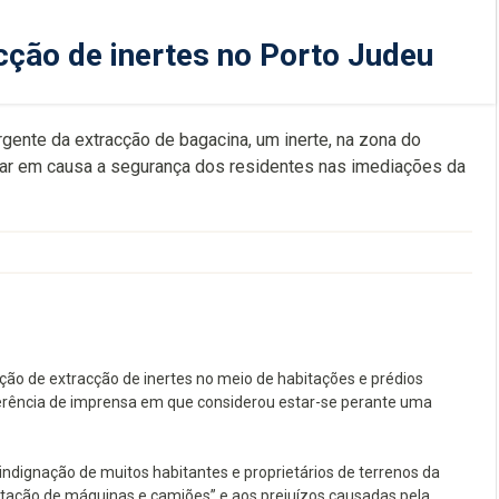
ção de inertes no Porto Judeu
gente da extracção de bagacina, um inerte, na zona do
star em causa a segurança dos residentes nas imediações da
ão de extracção de inertes no meio de habitações e prédios
nferência de imprensa em que considerou estar-se perante uma
indignação de muitos habitantes e proprietários de terrenos da
tação de máquinas e camiões” e aos prejuízos causadas pela