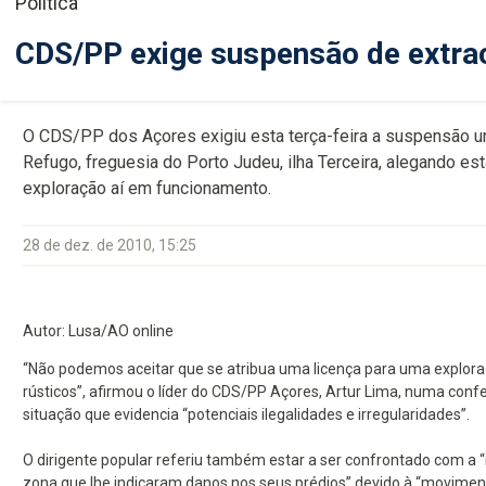
Política
CDS/PP exige suspensão de extrac
O CDS/PP dos Açores exigiu esta terça-feira a suspensão ur
Refugo, freguesia do Porto Judeu, ilha Terceira, alegando e
exploração aí em funcionamento.
28 de dez. de 2010, 15:25
Autor: Lusa/AO online
“Não podemos aceitar que se atribua uma licença para uma exploraç
rústicos”, afirmou o líder do CDS/PP Açores, Artur Lima, numa co
situação que evidencia “potenciais ilegalidades e irregularidades”.
O dirigente popular referiu também estar a ser confrontado com a “
zona que lhe indicaram danos nos seus prédios” devido à “movimen