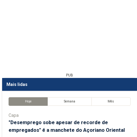
PUB
Mais lidas
Hoje
Semana
Mês
Capa
"Desemprego sobe apesar de recorde de
empregados" é a manchete do Açoriano Oriental