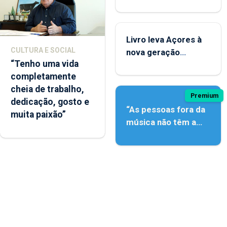
contar com novos
instrumentos
Livro leva Açores à
CULTURA E SOCIAL
nova geração
“Tenho uma vida
açordescendente
completamente
cheia de trabalho,
Premium
dedicação, gosto e
“As pessoas fora da
muita paixão”
música não têm a
noção do quão difícil
é produzir uma
música”