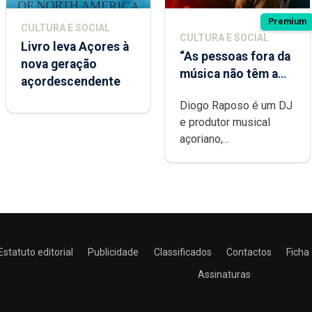
Premium
CULTURA E SOCIAL
CULTURA E SOCIAL
Livro leva Açores à
“As pessoas fora da
nova geração
música não têm a
açordescendente
noção do quão
Diogo Raposo é um DJ
difícil é produzir
e produtor musical
uma música”
açoriano,...
Estatuto editorial
Publicidade
Classificados
Contactos
Ficha
Assinaturas