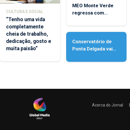
MEO Monte Verde
CULTURA E SOCIAL
regressa com
“Tenho uma vida
reforço da
completamente
acessibilidade
cheia de trabalho,
dedicação, gosto e
Conservatório de
muita paixão”
Ponta Delgada vai
contar com novos
instrumentos
Acerca do Jornal