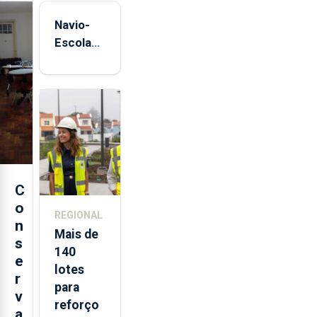
Navio-
Escola
Sagres
está de
regresso
aos
Açores
C
o
REGIONAL
n
Mais de
s
140
e
lotes
r
para
v
reforço
a