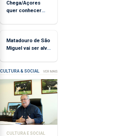
Chega/Açores
uma
quer conhecer
harpa,
medidas para
tímpanos
controlar a dívida
e
pública regional
estrados,
Matadouro de São
permitindo
Miguel vai ser alvo
reforçar
de requalificação
as
condições
de
CULTURA & SOCIAL
VER MAIS
ensino
da
instituição
CULTURA E SOCIAL