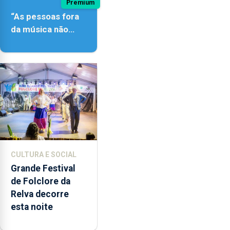
Premium
“As pessoas fora
da música não
têm a noção do
quão difícil é
produzir uma
música”
CULTURA E SOCIAL
Grande Festival
de Folclore da
Relva decorre
esta noite