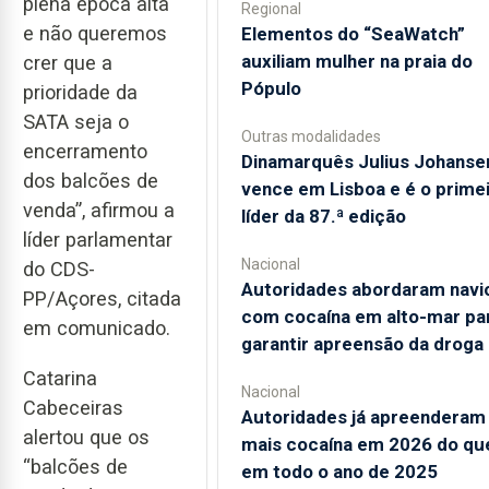
plena época alta
Regional
e não queremos
​Elementos do “SeaWatch”
auxiliam mulher na praia do
crer que a
Pópulo
prioridade da
SATA seja o
Outras modalidades
encerramento
Dinamarquês Julius Johanse
dos balcões de
vence em Lisboa e é o prime
venda”, afirmou a
líder da 87.ª edição
líder parlamentar
Nacional
do CDS-
Autoridades abordaram navi
PP/Açores, citada
com cocaína em alto-mar pa
em comunicado.
garantir apreensão da droga
Catarina
Nacional
Cabeceiras
Autoridades já apreenderam
alertou que os
mais cocaína em 2026 do qu
“balcões de
em todo o ano de 2025