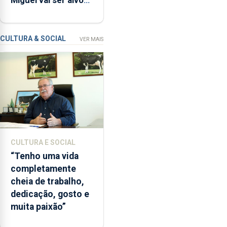
reforçar
de requalificação
as
condições
de
CULTURA & SOCIAL
VER MAIS
ensino
da
instituição
CULTURA E SOCIAL
“Tenho uma vida
completamente
cheia de trabalho,
dedicação, gosto e
muita paixão”