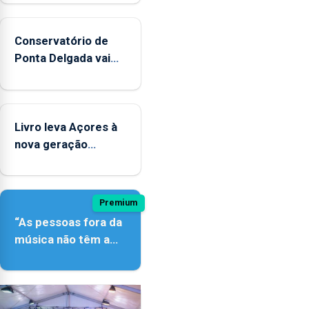
Conservatório de
Ponta Delgada vai
contar com novos
instrumentos
Livro leva Açores à
nova geração
açordescendente
Premium
“As pessoas fora da
música não têm a
noção do quão difícil
é produzir uma
música”