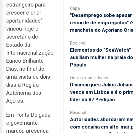
estrangeiro para
Capa
crescer e criar
"Desemprego sobe apesar
oportunidades",
recorde de empregados" é
vincou hoje o
manchete do Açoriano Orie
secretário de
Regional
Estado da
​Elementos do “SeaWatch”
Internacionalização,
auxiliam mulher na praia do
Eurico Brilhante
Pópulo
Dias, no final de
uma visita de dois
Outras modalidades
dias à Região
Dinamarquês Julius Johan
vence em Lisboa e é o prim
Autónoma dos
líder da 87.ª edição
Açores.
Nacional
Em Ponta Delgada,
Autoridades abordaram na
o governante
com cocaína em alto-mar 
marcou presença