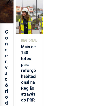
regresso
aos
Açores
C
o
REGIONAL
n
Mais de
s
140
e
lotes
r
para
v
reforço
a
habitaci
t
onal na
ó
Região
ri
através
o
do PRR
d