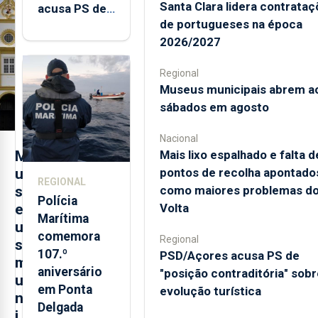
Santa Clara lidera contrata
acusa PS de
de portugueses na época
"posição
2026/2027
contraditória"
sobre
Regional
evolução
Museus municipais abrem a
turística
sábados em agosto
Nacional
Mais lixo espalhado e falta d
M
pontos de recolha apontado
u
REGIONAL
como maiores problemas d
s
Polícia
Volta
e
Marítima
u
comemora
Regional
s
107.º
PSD/Açores acusa PS de
m
aniversário
"posição contraditória" sobr
u
em Ponta
evolução turística
n
Delgada
i