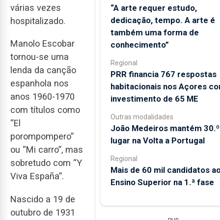
várias vezes
“A arte requer estudo,
dedicação, tempo. A arte é
hospitalizado.
também uma forma de
Manolo Escobar
conhecimento”
tornou-se uma
Regional
lenda da canção
PRR financia 767 respostas
espanhola nos
habitacionais nos Açores c
anos 1960-1970
investimento de 65 ME
com títulos como
Outras modalidades
“El
João Medeiros mantém 30.º
porompompero”
lugar na Volta a Portugal
ou “Mi carro”, mas
Regional
sobretudo com “Y
Mais de 60 mil candidatos a
Viva España”.
Ensino Superior na 1.ª fase
Nascido a 19 de
outubro de 1931