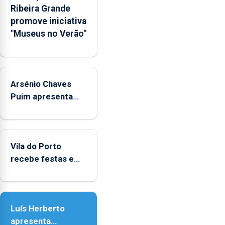
Ribeira Grande
Rede
promove iniciativa
Municipal
"Museus no Verão"
de
Museus
aos
sábados
Arsénio Chaves
durante
o
Puim apresenta
mês
obras na Biblioteca
de
de Vila do Porto
agosto,
entre
Vila do Porto
as
recebe festas em
14h00
honra de Nossa
e
Senhora da
as
Assunção
18h00.
Luís Herberto
apresenta