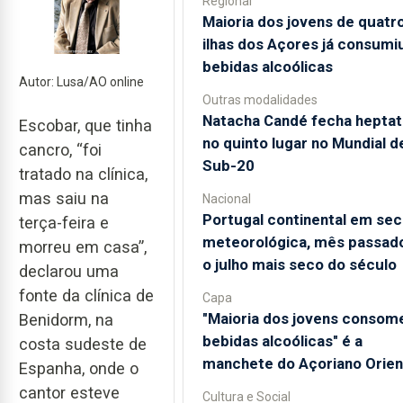
Regional
Maioria dos jovens de quatr
ilhas dos Açores já consumi
bebidas alcoólicas
Autor: Lusa/AO online
Outras modalidades
Natacha Candé fecha heptat
Escobar, que tinha
no quinto lugar no Mundial d
cancro, “foi
Sub-20
tratado na clínica,
mas saiu na
Nacional
Portugal continental em sec
terça-feira e
meteorológica, mês passado
morreu em casa”,
o julho mais seco do século
declarou uma
fonte da clínica de
Capa
"Maioria dos jovens consom
Benidorm, na
bebidas alcoólicas" é a
costa sudeste de
manchete do Açoriano Orien
Espanha, onde o
cantor esteve
Cultura e Social