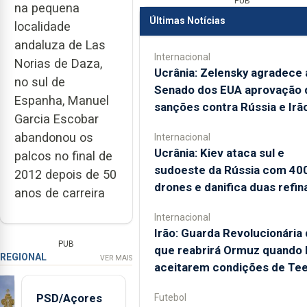
PUB
na pequena
Últimas Notícias
localidade
andaluza de Las
Internacional
Norias de Daza,
Ucrânia: Zelensky agradece 
no sul de
Senado dos EUA aprovação 
Espanha, Manuel
sanções contra Rússia e Irã
Garcia Escobar
abandonou os
Internacional
Ucrânia: Kiev ataca sul e
palcos no final de
sudoeste da Rússia com 40
2012 depois de 50
drones e danifica duas refin
anos de carreira
Internacional
Irão: Guarda Revolucionária 
PUB
que reabrirá Ormuz quando
REGIONAL
VER MAIS
aceitarem condições de Te
PSD/Açores
Futebol