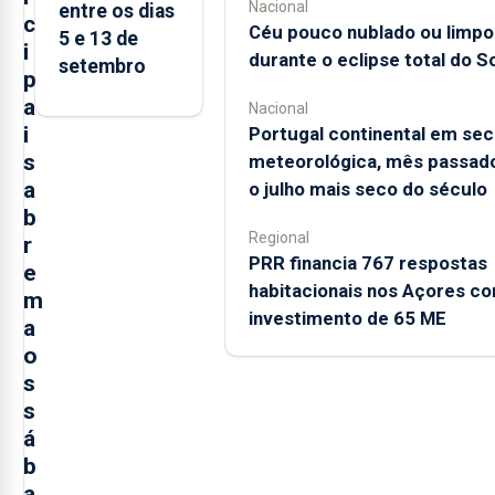
Nacional
entre os dias
c
Céu pouco nublado ou limpo
5 e 13 de
i
durante o eclipse total do So
setembro
p
a
Nacional
i
Portugal continental em sec
s
meteorológica, mês passado
a
o julho mais seco do século
b
Regional
r
PRR financia 767 respostas
e
habitacionais nos Açores c
m
investimento de 65 ME
a
o
s
s
á
b
a