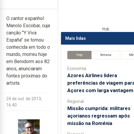
O cantor espanhol
Manolo Escobar, cuja
PUB
canção "Y Viva
Mais lidas
España" se tornou
conhecida em todo o
mundo, morreu hoje
Hoje
Semana
Mê
em Benidorm aos 82
anos, anunciaram
Economia
Azores Airlines lidera
fontes próximas do
preferências de viagem par
artista.
Açores com larga vantagem
24 de out. de 2013,
Regional
16:40
Missão cumprida: militares
açorianos regressam após
missão na Roménia