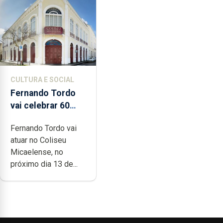
CULTURA E SOCIAL
Fernando Tordo
vai celebrar 60
anos de carreira
Fernando Tordo vai
no Coliseu
atuar no Coliseu
Micaelense
Micaelense, no
próximo dia 13 de...